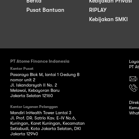
Berita
Kebijakan Privasi
Pusat Bantuan
RIPLAY
Kebijakan SMKI
PT Atome Finance Indonesia
Laya
PT A
Kantor Pusat
Pasaraya Blok M, lantai 1 Gedung B
:
nomor unit 2
Jl. Iskandarsyah II No. 2
:
Melawai, Kebayoran Baru
Jakarta Selatan 12160
Dire
Kantor Layanan Pelanggan
Keme
Mandiri InHealth Tower Lantai 3
What
Jl. Prof. DR. Satrio Kav. E-IV No.6,
Kuningan, Karet Kuningan, Kecamatan
Setiabudi, Kota Jakarta Selatan, DKI
Jakarta 12940