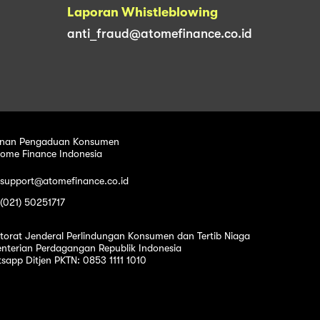
Laporan Whistleblowing
anti_fraud@atomefinance.co.id
nan Pengaduan Konsumen
tome Finance Indonesia
 support@atomefinance.co.id
 (021) 50251717
ktorat Jenderal Perlindungan Konsumen dan Tertib Niaga
nterian Perdagangan Republik Indonesia
sapp Ditjen PKTN: 0853 1111 1010