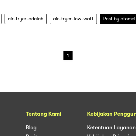
air-fryer-adalah
air-fryer-low-watt
Post by
atomei
1
Tentang Kami
Kebijakan Penggu
Blog
Ketentuan Layanan