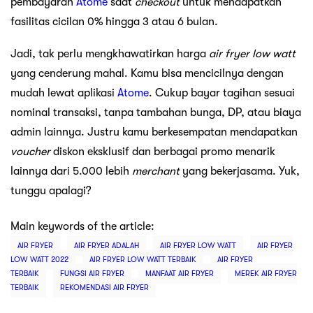
pembayaran
Atome
saat
checkout
untuk mendapatkan
fasilitas cicilan 0% hingga 3 atau 6 bulan.
Jadi, tak perlu mengkhawatirkan harga
air fryer low watt
yang cenderung mahal. Kamu bisa mencicilnya dengan
mudah lewat aplikasi
Atome
. Cukup bayar tagihan sesuai
nominal transaksi, tanpa tambahan bunga, DP, atau biaya
admin lainnya. Justru kamu berkesempatan mendapatkan
voucher
diskon eksklusif dan berbagai promo menarik
lainnya dari 5.000 lebih
merchant
yang bekerjasama. Yuk,
tunggu apalagi?
Main keywords of the article:
AIR FRYER
AIR FRYER ADALAH
AIR FRYER LOW WATT
AIR FRYER
LOW WATT 2022
AIR FRYER LOW WATT TERBAIK
AIR FRYER
TERBAIK
FUNGSI AIR FRYER
MANFAAT AIR FRYER
MEREK AIR FRYER
TERBAIK
REKOMENDASI AIR FRYER