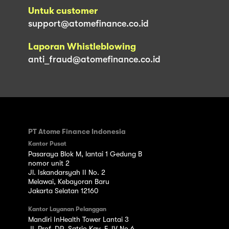
Untuk customer
support@atomefinance.co.id
Laporan Whistleblowing
anti_fraud@atomefinance.co.id
PT Atome Finance Indonesia
Kantor Pusat
Pasaraya Blok M, lantai 1 Gedung B
nomor unit 2
Jl. Iskandarsyah II No. 2
Melawai, Kebayoran Baru
Jakarta Selatan 12160
Kantor Layanan Pelanggan
Mandiri InHealth Tower Lantai 3
Jl. Prof. DR. Satrio Kav. E-IV No.6,