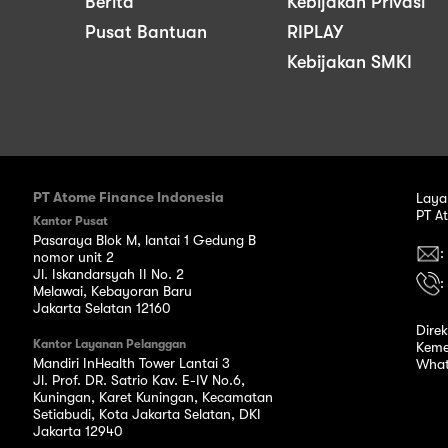
Berita
Kebijakan Privasi
Pusat Bantuan
RIPLAY
Kebijakan SMKI
PT Atome Finance Indonesia
Laya
PT A
Kantor Pusat
Pasaraya Blok M, lantai 1 Gedung B
:
nomor unit 2
Jl. Iskandarsyah II No. 2
:
Melawai, Kebayoran Baru
Jakarta Selatan 12160
Dire
Kantor Layanan Pelanggan
Keme
Mandiri InHealth Tower Lantai 3
What
Jl. Prof. DR. Satrio Kav. E-IV No.6,
Kuningan, Karet Kuningan, Kecamatan
Setiabudi, Kota Jakarta Selatan, DKI
Jakarta 12940