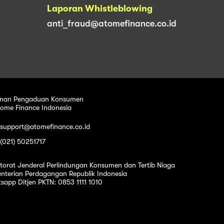
Laporan Whistleblowing
anti_fraud@atomefinance.co.id
nan Pengaduan Konsumen
tome Finance Indonesia
 support@atomefinance.co.id
 (021) 50251717
ktorat Jenderal Perlindungan Konsumen dan Tertib Niaga
nterian Perdagangan Republik Indonesia
sapp Ditjen PKTN: 0853 1111 1010