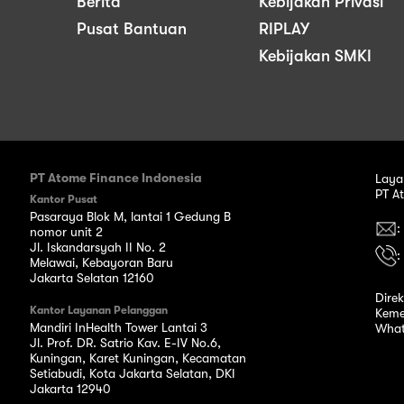
Berita
Kebijakan Privasi
Pusat Bantuan
RIPLAY
Kebijakan SMKI
PT Atome Finance Indonesia
Laya
PT A
Kantor Pusat
Pasaraya Blok M, lantai 1 Gedung B
:
nomor unit 2
Jl. Iskandarsyah II No. 2
:
Melawai, Kebayoran Baru
Jakarta Selatan 12160
Dire
Kantor Layanan Pelanggan
Keme
Mandiri InHealth Tower Lantai 3
What
Jl. Prof. DR. Satrio Kav. E-IV No.6,
Kuningan, Karet Kuningan, Kecamatan
Setiabudi, Kota Jakarta Selatan, DKI
Jakarta 12940