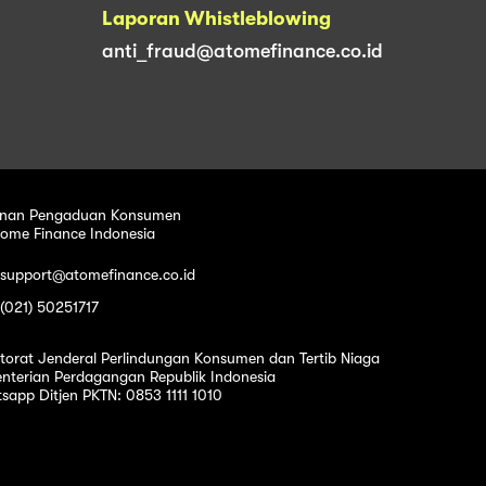
Laporan Whistleblowing
anti_fraud@atomefinance.co.id
nan Pengaduan Konsumen
tome Finance Indonesia
 support@atomefinance.co.id
 (021) 50251717
ktorat Jenderal Perlindungan Konsumen dan Tertib Niaga
nterian Perdagangan Republik Indonesia
sapp Ditjen PKTN: 0853 1111 1010