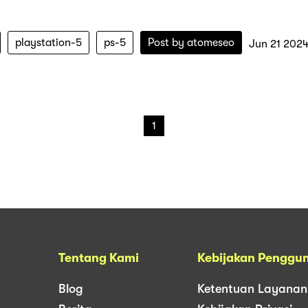
playstation-5
ps-5
Post by
atomeseo
Jun 21 202
1
Tentang Kami
Kebijakan Penggu
Blog
Ketentuan Layanan