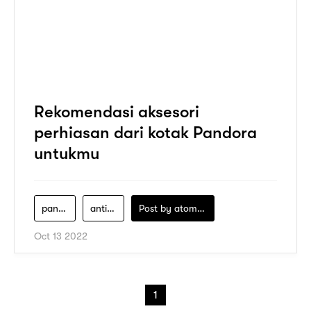
Rekomendasi aksesori
perhiasan dari kotak Pandora
untukmu
pandora
anting-anting-pandora
Post by
atomeind
Oct 13 2022
1