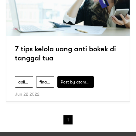
7 tips kelola uang anti bokek di
tanggal tua
aplikasi-pay-later
financial-literacy
Post by
atomeind
Jun 22 2022
1