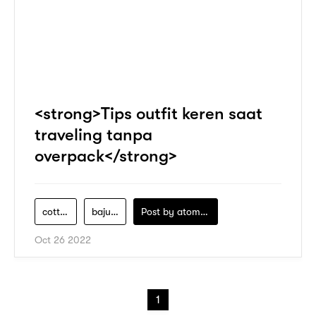
<strong>Tips outfit keren saat
traveling tanpa
overpack</strong>
cotton-on
baju-traveling
Post by
atomeind
Oct 26 2022
1