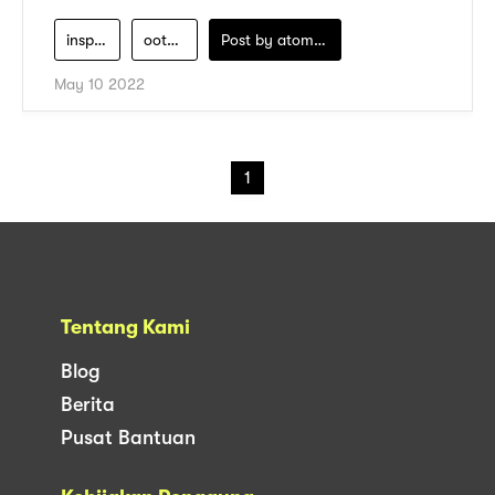
inspirasi-outfit-hijab
ootd-hijab
Post by
atomeind
May 10 2022
1
Tentang Kami
Blog
Berita
Pusat Bantuan