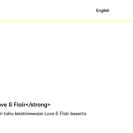
English
ve & Flair</strong>
i tahu keistimewaan Love & Flair beserta