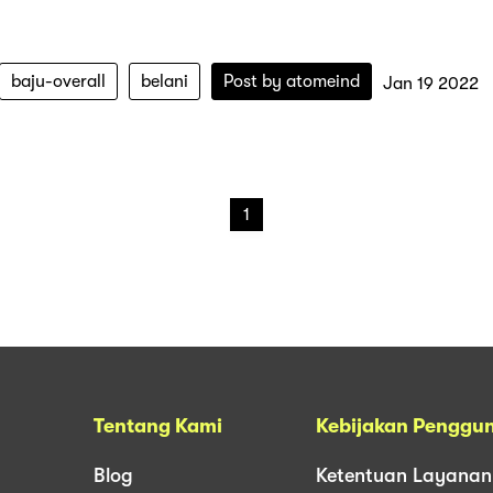
baju-overall
belani
Post by
atomeind
Jan 19 2022
1
Tentang Kami
Kebijakan Penggu
Blog
Ketentuan Layanan