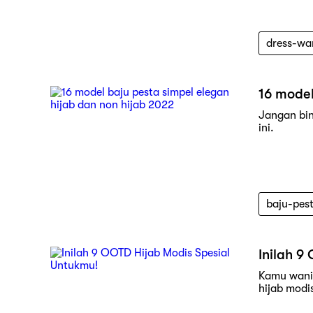
dress-wa
16 model
Jangan bin
ini.
baju-pes
Inilah 9
Kamu wanit
hijab modis