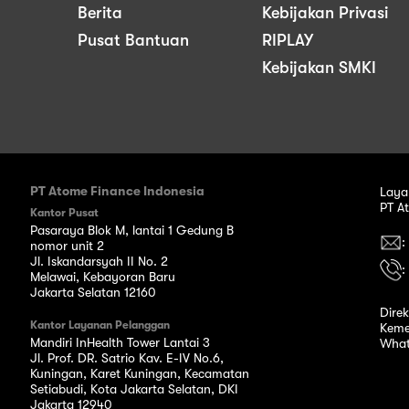
Berita
Kebijakan Privasi
Pusat Bantuan
RIPLAY
Kebijakan SMKI
PT Atome Finance Indonesia
Laya
PT A
Kantor Pusat
Pasaraya Blok M, lantai 1 Gedung B
:
nomor unit 2
Jl. Iskandarsyah II No. 2
:
Melawai, Kebayoran Baru
Jakarta Selatan 12160
Dire
Kantor Layanan Pelanggan
Keme
Mandiri InHealth Tower Lantai 3
What
Jl. Prof. DR. Satrio Kav. E-IV No.6,
Kuningan, Karet Kuningan, Kecamatan
Setiabudi, Kota Jakarta Selatan, DKI
Jakarta 12940