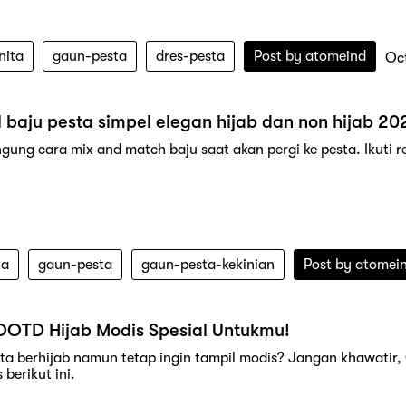
nita
gaun-pesta
dres-pesta
Post by
atomeind
Oc
 baju pesta simpel elegan hijab dan non hijab 20
gung cara mix and match baju saat akan pergi ke pesta. Ikuti r
ta
gaun-pesta
gaun-pesta-kekinian
Post by
atomei
 OOTD Hijab Modis Spesial Untukmu!
a berhijab namun tetap ingin tampil modis? Jangan khawatir,
 berikut ini.