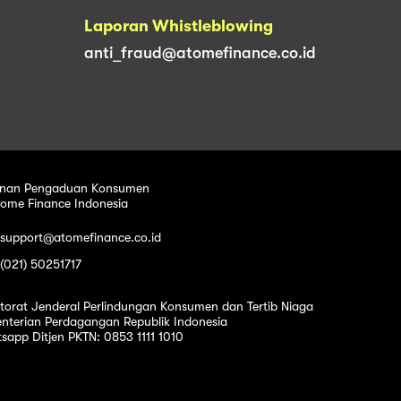
Laporan Whistleblowing
anti_fraud@atomefinance.co.id
nan Pengaduan Konsumen
tome Finance Indonesia
 support@atomefinance.co.id
 (021) 50251717
ktorat Jenderal Perlindungan Konsumen dan Tertib Niaga
nterian Perdagangan Republik Indonesia
sapp Ditjen PKTN: 0853 1111 1010