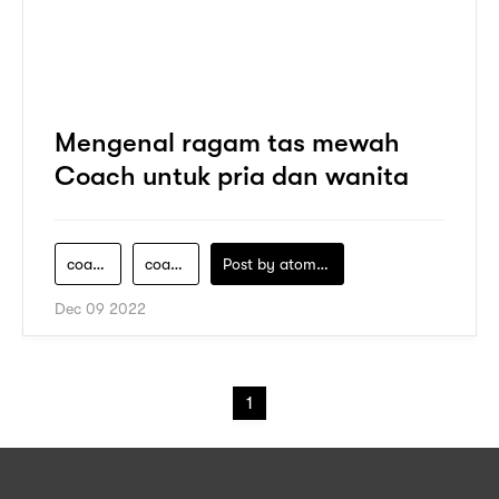
Mengenal ragam tas mewah
Coach untuk pria dan wanita
coach-bag
coach-indonesia
Post by
atomeind
Dec 09 2022
1