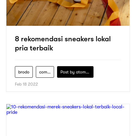
8 rekomendasi sneakers lokal
pria terbaik
brodo
compass
Post by
atomeind
Feb 18 2022