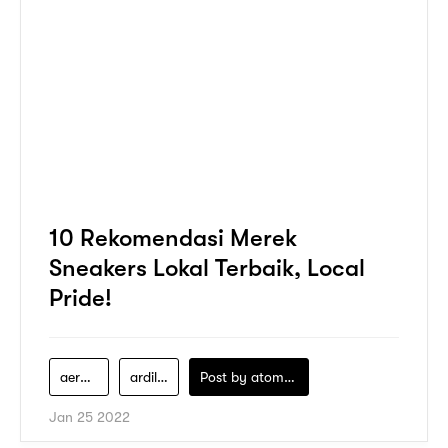
10 Rekomendasi Merek
Sneakers Lokal Terbaik, Local
Pride!
aero-street
ardiles
Post by
atomeind
Jan 25 2022