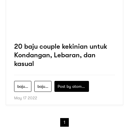
20 baju couple kekinian untuk
Kondangan, Lebaran, dan
kasual
baju-batik-couple
baju-batik-couple-keluarga-modern
Post by
atomeind
May 17 2022
1