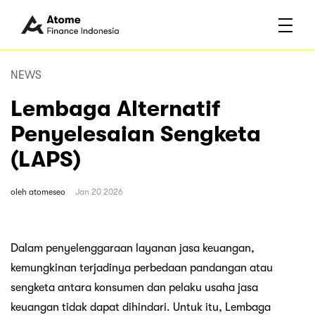
NEWS
Lembaga Alternatif
Penyelesaian Sengketa
(LAPS)
oleh
atomeseo
Jan 20 2026
Dalam penyelenggaraan layanan jasa keuangan,
kemungkinan terjadinya perbedaan pandangan atau
sengketa antara konsumen dan pelaku usaha jasa
keuangan tidak dapat dihindari. Untuk itu, Lembaga