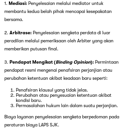
1.
Mediasi:
Penyelesaian melalui mediator untuk
membantu kedua belah pihak mencapai kesepakatan
bersama.
2.
Arbitrase:
Penyelesaian sengketa perdata di luar
peradilan melalui pemeriksaan oleh Arbiter yang akan
memberikan putusan final.
3.
Pendapat Mengikat (
Binding Opinion
):
Permintaan
pendapat resmi mengenai penafsiran perjanjian atau
perubahan ketentuan akibat keadaan baru seperti:
Penafsiran klausul yang tidak jelas.
Perubahan atau penyesuaian ketentuan akibat
kondisi baru.
Permasalahan hukum lain dalam suatu perjanjian.
Biaya layanan penyelesaian sengketa berpedoman pada
peraturan biaya LAPS SJK.