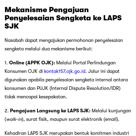
Mekanisme Pengajuan
Penyelesaian Sengketa ke LAPS
SJK
Nasabah dapat mengajukan permohonan penyelesaian
sengketa melalui dua mekanisme berikut:
1.
Online (APPK OJK):
Melalui Portal Perlindungan
Konsumen OJK di
kontak157.ojk.go.id
. Jalur ini dapat
digunakan apabila penyelesaian sengketa internal antara
konsumen dan PUJK (Internal Dispute Resolution/IDR)
tidak mencapai kesepakatan.
2.
Pengajuan Langsung ke LAPS SJK:
Melalui kunjungan
(
walk-in
), surat fisik, maupun surat elektronik (email).
Kehadiran LAPS SJK merupakan bentuk komitmen industri