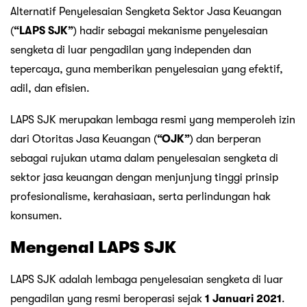
Alternatif Penyelesaian Sengketa Sektor Jasa Keuangan
(
“LAPS SJK”
) hadir sebagai mekanisme penyelesaian
sengketa di luar pengadilan yang independen dan
tepercaya, guna memberikan penyelesaian yang efektif,
adil, dan efisien.
LAPS SJK merupakan lembaga resmi yang memperoleh izin
dari Otoritas Jasa Keuangan (
“OJK”
) dan berperan
sebagai rujukan utama dalam penyelesaian sengketa di
sektor jasa keuangan dengan menjunjung tinggi prinsip
profesionalisme, kerahasiaan, serta perlindungan hak
konsumen.
Mengenal LAPS SJK
LAPS SJK adalah lembaga penyelesaian sengketa di luar
pengadilan yang resmi beroperasi sejak
1 Januari 2021
.