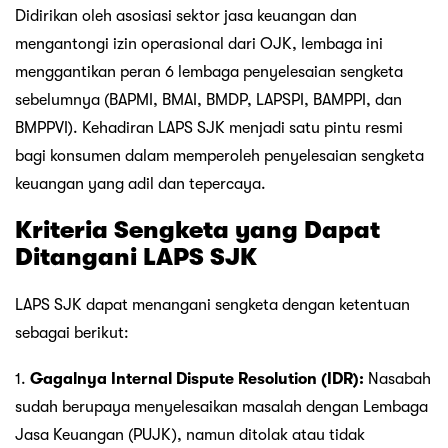
Didirikan oleh asosiasi sektor jasa keuangan dan
mengantongi izin operasional dari OJK, lembaga ini
menggantikan peran 6 lembaga penyelesaian sengketa
sebelumnya (BAPMI, BMAI, BMDP, LAPSPI, BAMPPI, dan
BMPPVI). Kehadiran LAPS SJK menjadi satu pintu resmi
bagi konsumen dalam memperoleh penyelesaian sengketa
keuangan yang adil dan tepercaya.
Kriteria Sengketa yang Dapat
Ditangani LAPS SJK
LAPS SJK dapat menangani sengketa dengan ketentuan
sebagai berikut:
1.
Gagalnya Internal Dispute Resolution (IDR):
Nasabah
sudah berupaya menyelesaikan masalah dengan Lembaga
Jasa Keuangan (PUJK), namun ditolak atau tidak