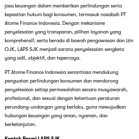
jasa keuangan dalam memberikan perlindungan serta
kepastian hukum bagi konsumen, termasuk nasabah PT
Atome Finance Indonesia. Dengan mekanisme
penyelesaian yang transparan, pilihan layanan yang
komprehensif, serta berada di bawah pengawasan dan izin
OJK, LAPS SJK menjadi sarana penyelesaian sengketa
yang adil, objektif, dan tepercaya.
PT Atome Finance Indonesia senantiasa mendukung
penguatan perlindungan konsumen dan mendorong
penyelesaian setiap permasalahan secara musyawarah,
profesional, dan sesuai dengan ketentuan peraturan
perundang-undangan yang berlaku, guna mewujudkan
hubungan keuangan yang aman, nyaman, dan
berkelanjutan.
Kontak Resmi LAPS SJK