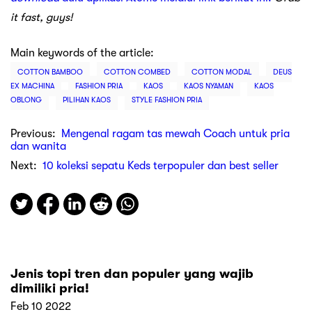
it fast, guys!
Main keywords of the article:
COTTON BAMBOO
COTTON COMBED
COTTON MODAL
DEUS
EX MACHINA
FASHION PRIA
KAOS
KAOS NYAMAN
KAOS
OBLONG
PILIHAN KAOS
STYLE FASHION PRIA
Previous:
Mengenal ragam tas mewah Coach untuk pria
dan wanita
Next:
10 koleksi sepatu Keds terpopuler dan best seller
Jenis topi tren dan populer yang wajib
dimiliki pria!
Feb 10 2022