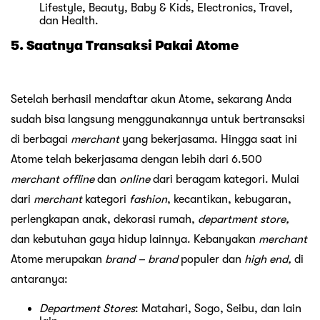
Lifestyle, Beauty, Baby & Kids, Electronics, Travel,
dan Health.
5. Saatnya Transaksi Pakai Atome
Setelah berhasil mendaftar akun Atome, sekarang Anda
sudah bisa langsung menggunakannya untuk bertransaksi
di berbagai
merchant
yang bekerjasama. Hingga saat ini
Atome telah bekerjasama dengan lebih dari 6.500
merchant offline
dan
online
dari beragam kategori. Mulai
dari
merchant
kategori
fashion
, kecantikan, kebugaran,
perlengkapan anak, dekorasi rumah,
department store,
dan kebutuhan gaya hidup lainnya. Kebanyakan
merchant
Atome merupakan
brand – brand
populer dan
high end,
di
antaranya:
Department Stores
: Matahari, Sogo, Seibu, dan lain