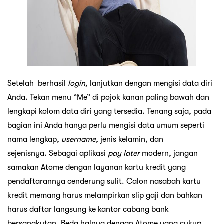
Setelah berhasil
login,
lanjutkan dengan mengisi data diri
Anda. Tekan menu “Me” di pojok kanan paling bawah dan
lengkapi kolom data diri yang tersedia. Tenang saja, pada
bagian ini Anda hanya perlu mengisi data umum seperti
nama lengkap,
username,
jenis kelamin, dan
sejenisnya. Sebagai aplikasi
pay later
modern, jangan
samakan Atome dengan layanan kartu kredit yang
pendaftarannya cenderung sulit. Calon nasabah kartu
kredit memang harus melampirkan slip gaji dan bahkan
harus daftar langsung ke kantor cabang bank
bersangkutan. Beda halnya dengan Atome yang cukup