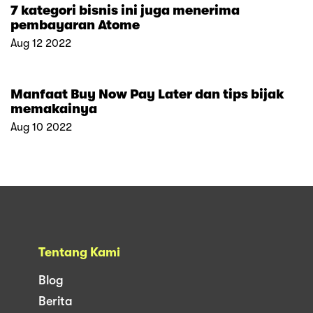
7 kategori bisnis ini juga menerima
pembayaran Atome
Aug 12 2022
Manfaat Buy Now Pay Later dan tips bijak
memakainya
Aug 10 2022
Tentang Kami
Blog
Berita