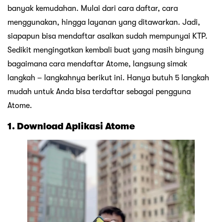
banyak kemudahan. Mulai dari cara daftar, cara
menggunakan, hingga layanan yang ditawarkan. Jadi,
siapapun bisa mendaftar asalkan sudah mempunyai KTP.
Sedikit mengingatkan kembali buat yang masih bingung
bagaimana cara mendaftar Atome, langsung simak
langkah – langkahnya berikut ini. Hanya butuh 5 langkah
mudah untuk Anda bisa terdaftar sebagai pengguna
Atome.
1. Download Aplikasi Atome