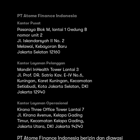
PT Atome Finance Indonesia
Kantor Pusat
Pasaraya Blok M, lantai 1 Gedung B
nomor unit 2
Jl. Iskandarsyah II No. 2
Melawai, Kebayoran Baru
Jakarta Selatan 12160
Kantor Layanan Pelanggan
Mandiri InHealth Tower Lantai 3
Jl. Prof. DR. Satrio Kav. E-IV No.6,
Kuningan, Karet Kuningan, Kecamatan
Setiabudi, Kota Jakarta Selatan, DKI
Jakarta 12940
Kantor Layanan Operasional
Kirana Three Office Tower Lantai 7
Jl. Kirana Avenue, Kelapa Gading
Timur, Kecamatan Kelapa Gading,
Jakarta Utara, DKI Jakarta 14240
PT Atome Finance Indonesia berizin dan diawasi