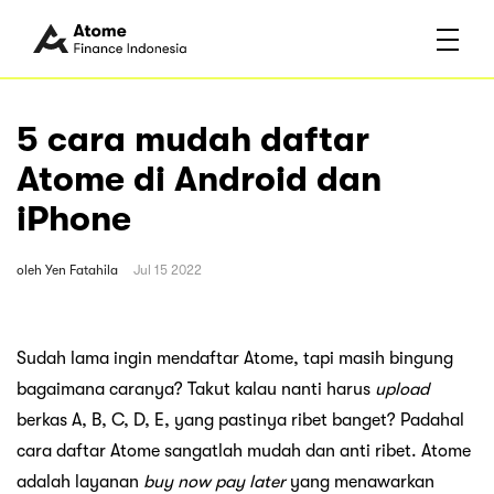
5 cara mudah daftar
Atome di Android dan
iPhone
oleh
Yen Fatahila
Jul 15 2022
Sudah lama ingin mendaftar Atome, tapi masih bingung
bagaimana caranya? Takut kalau nanti harus
upload
berkas A, B, C, D, E, yang pastinya ribet banget? Padahal
cara daftar Atome sangatlah mudah dan anti ribet. Atome
adalah layanan
buy now pay later
yang menawarkan