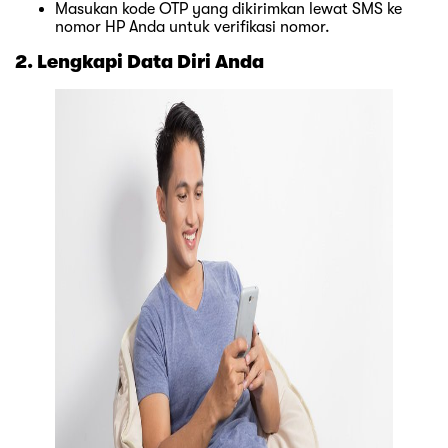
Masukan kode OTP yang dikirimkan lewat SMS ke
nomor HP Anda untuk verifikasi nomor.
2. Lengkapi Data Diri Anda