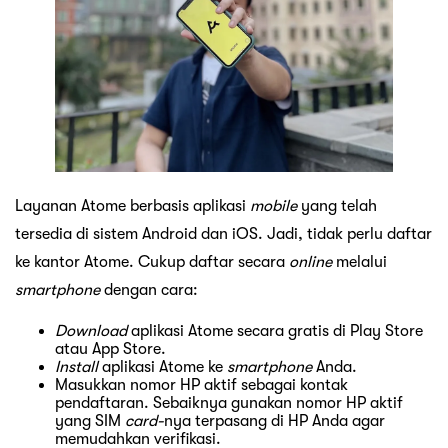
Layanan Atome berbasis aplikasi
mobile
yang telah
tersedia di sistem Android dan iOS. Jadi, tidak perlu daftar
ke kantor Atome. Cukup daftar secara
online
melalui
smartphone
dengan cara:
Download
aplikasi Atome secara gratis di Play Store
atau App Store.
Install
aplikasi Atome ke
smartphone
Anda.
Masukkan nomor HP aktif sebagai kontak
pendaftaran. Sebaiknya gunakan nomor HP aktif
yang SIM
card-
nya terpasang di HP Anda agar
memudahkan verifikasi.