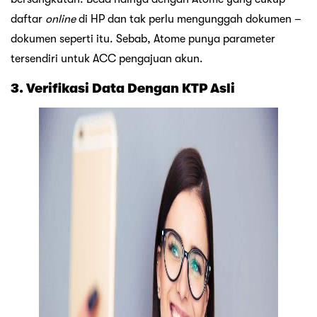
daftar
online
di HP dan tak perlu mengunggah dokumen –
dokumen seperti itu. Sebab, Atome punya parameter
tersendiri untuk ACC pengajuan akun.
3. Verifikasi Data Dengan KTP Asli