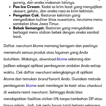
goreng, dan aneka makanan lainnya.
Poo Ice Cream
. Kedai es krim lezat yang menyajikan
dessert
, gelato, dan aneka rasa es krim kekinian.
Penyetan Cok
. Restoran kekinian yang
menyediakan kuliner khas nusantara, terutama menu
sambelan khas Jawa Timur.
Bebek Semangat.
Restoran yang menyediakan
berbagai menu olahan bebek dengan aneka sambal
lezat.
Daftar
merchant
Atome memang beragam dan pastinya
memenuhi semua produk atau layanan yang Anda
butuhkan. Makanya,
download
Atome
sekarang dan
jadikan sebagai aplikasi pembayaran andalan Anda setiap
waktu. Cek daftar
merchant
selengkapnya di aplikasi
Atome dan temukan
brand
favorit Anda. Gunakan metode
pembayaran
Atome
saat membayar ke kasir atau
checkout
di
website
resmi
merchant.
Sehingga Anda bisa
mendapatkan fasilitas cicilan 0% tanpa tambahan DP atau
biaya admin. Jadi, tak perlu bayar total belanja sekarang