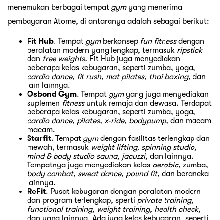
menemukan berbagai tempat
gym
yang menerima
pembayaran Atome, di antaranya adalah sebagai berikut:
Fit Hub
. Tempat
gym
berkonsep
fun fitness
dengan
peralatan modern yang lengkap, termasuk
ripstick
dan
free weights.
Fit Hub juga menyediakan
beberapa kelas kebugaran, seperti zumba, yoga,
cardio dance, fit rush, mat pilates, thai boxing,
dan
lain lainnya.
Osbond Gym
. Tempat
gym
yang juga menyediakan
suplemen
fitness
untuk remaja dan dewasa. Terdapat
beberapa kelas kebugaran, seperti zumba, yoga,
cardio dance, pilates, x-ride, bodypump,
dan macam
macam.
Starfit
. Tempat
gym
dengan fasilitas terlengkap dan
mewah, termasuk
weight lifting, spinning studio,
mind & body studio sauna, jacuzzi,
dan lainnya.
Tempatnya juga menyediakan kelas
aerobic,
zumba,
body combat, sweat dance, pound fit,
dan beraneka
lainnya.
ReFit
. Pusat kebugaran dengan peralatan modern
dan program terlengkap, sperti
private training,
functional training, weight training, health check,
dan yang lainnya. Ada juga kelas kebugaran, seperti