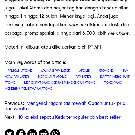
juga. Pakai Atome dan bayar tagihan dengan tenor cicilan
hingga 1 hingga 12 bulan. Menariknya lagi, Anda juga
berkesempatan mendapatkan
voucher
diskon eksklusif dan
berbagai promo spesial lainnya dari 6.500 lebih
merchant.
Materi ini dibuat atau dikeluarkan oleh PT AFI
Main keywords of the article:
APLIKASI ATOME
APLIKASI PAY LATER
ATOME
ATOME ID
BUY
NOW PAY LATER
MERCHANT ATOME
PAY LATER
DAFTAR MERCHANT
ATOME
MERCHANT YANG KERJA SAMA DENGAN ATOME
TOKO YANG
MENERIMA PEMBAYARAN ATOME
Previous:
Mengenal ragam tas mewah Coach untuk pria
dan wanita
Next:
10 koleksi sepatu Keds terpopuler dan best seller