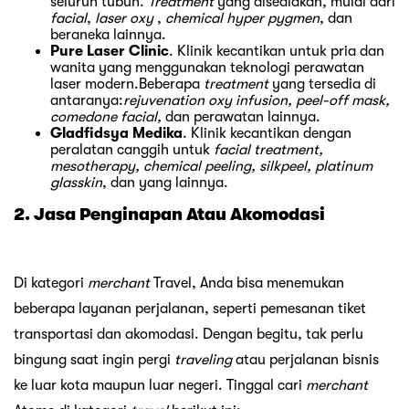
seluruh tubuh.
Treatment
yang disediakan, mulai dari
facial
,
laser oxy
,
chemical hyper pygmen
, dan
beraneka lainnya.
Pure Laser Clinic
. Klinik kecantikan untuk pria dan
wanita yang menggunakan teknologi perawatan
laser modern.Beberapa
treatment
yang tersedia di
antaranya:
rejuvenation oxy infusion, peel-off mask,
comedone facial,
dan perawatan lainnya.
Gladfidsya Medika
. Klinik kecantikan dengan
peralatan canggih untuk
facial treatment,
mesotherapy, chemical peeling, silkpeel, platinum
glasskin
, dan yang lainnya.
2. Jasa Penginapan Atau Akomodasi
Di kategori
merchant
Travel, Anda bisa menemukan
beberapa layanan perjalanan, seperti pemesanan tiket
transportasi dan akomodasi. Dengan begitu, tak perlu
bingung saat ingin pergi
traveling
atau perjalanan bisnis
ke luar kota maupun luar negeri. Tinggal cari
merchant