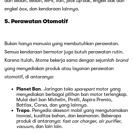
dari sedan, sedan, MPV, van,
pick up
bak, engkel bak dan
engkel
box
, dan kendaraan lainnya.
5. Perawatan Otomotif
Bukan hanya manusia yang membutuhkan perawatan.
Semua kendaraan bermotor juga butuh perawatan rutin.
Karena itulah, Atome bekerja sama dengan sejumlah
brand
yang menyediakan produk atau layanan perawatan
otomotif, di antaranya:
Planet Ban
. Jaringan toko
sparepart
motor yang
menyediakan berbagai pilihan ban motor terlengkap.
Mulai dari ban Michelin, Pirelli, Aspira Premio,
Battlax, Corsa, dan yang lainnya.
Trapo
. Penyedia aksesori mobil yang mengutamakan
inovasi, kualitas bahan, dan keamanan. Beberapa
produk di antaranya:
fast car charger, air purifier,
vacuum,
dan lain lain.