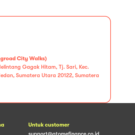
groad City Walks)
elintang Gagak Hitam, Tj. Sari, Kec.
edan, Sumatera Utara 20122, Sumatera
na
Untuk customer
support@atomefinance.co.id