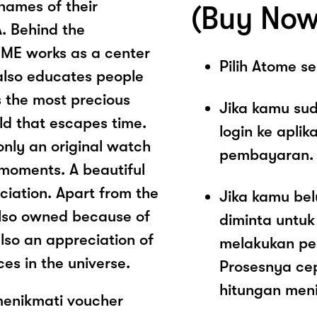
names of their
(Buy Now
. Behind the
IME works as a center
Pilih Atome 
 also educates people
s the most precious
Jika kamu sud
rld that escapes time.
login ke aplik
only an original watch
pembayaran.
 moments. A beautiful
eciation. Apart from the
Jika kamu be
also owned because of
diminta untu
also an appreciation of
melakukan p
es in the universe.
Prosesnya ce
hitungan meni
enikmati voucher