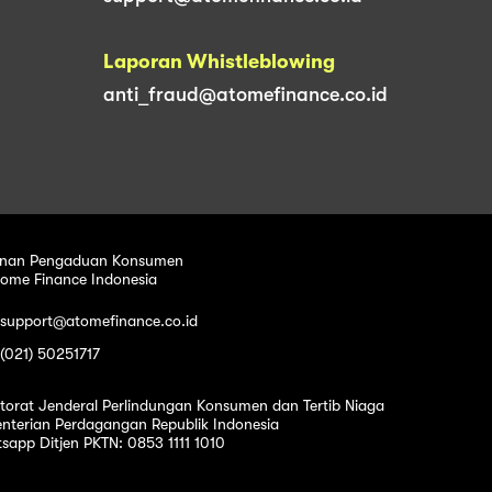
Laporan Whistleblowing
anti_fraud@atomefinance.co.id
nan Pengaduan Konsumen
tome Finance Indonesia
 support@atomefinance.co.id
 (021) 50251717
ktorat Jenderal Perlindungan Konsumen dan Tertib Niaga
nterian Perdagangan Republik Indonesia
sapp Ditjen PKTN: 0853 1111 1010