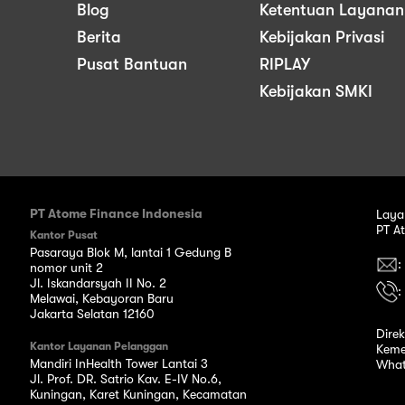
Blog
Ketentuan Layanan
Berita
Kebijakan Privasi
Pusat Bantuan
RIPLAY
Kebijakan SMKI
PT Atome Finance Indonesia
Laya
PT A
Kantor Pusat
Pasaraya Blok M, lantai 1 Gedung B
:
nomor unit 2
Jl. Iskandarsyah II No. 2
:
Melawai, Kebayoran Baru
Jakarta Selatan 12160
Dire
Kantor Layanan Pelanggan
Keme
Mandiri InHealth Tower Lantai 3
What
Jl. Prof. DR. Satrio Kav. E-IV No.6,
Kuningan, Karet Kuningan, Kecamatan