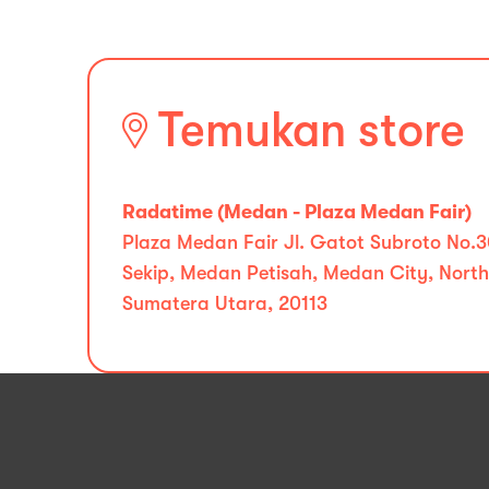
Temukan store
Radatime (Medan - Plaza Medan Fair)
Plaza Medan Fair Jl. Gatot Subroto No.30
Sekip, Medan Petisah, Medan City, North
Sumatera Utara, 20113