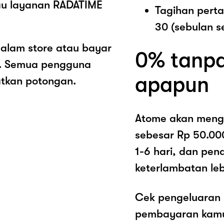
tau layanan RADATIME
Tagihan pert
30 (sebulan s
alam store atau bayar
0% tanpa
ut. Semua pengguna
apapun
atkan potongan.
Atome akan meng
sebesar Rp 50.00
1-6 hari, dan pe
keterlambatan lebi
Cek pengeluaran 
pembayaran kamu 