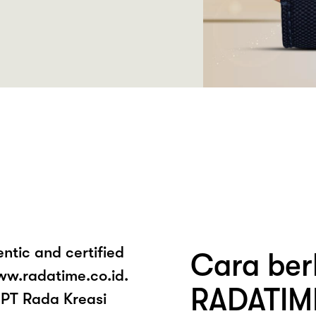
entic and certified
Cara ber
ww.radatime.co.id.
RADATIM
PT Rada Kreasi