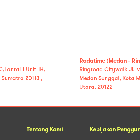
Radatime (Medan - Rin
,Lantai 1 Unit 1H,
Ringroad Citywalk Jl. M
 Sumatra 20113 ,
Medan Sunggal, Kota M
Utara, 20122
Tentang Kami
Kebijakan Penggu