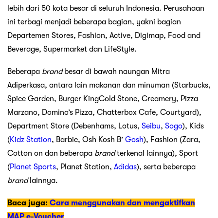
lebih dari 50 kota besar di seluruh Indonesia. Perusahaan
ini terbagi menjadi beberapa bagian, yakni bagian
Departemen Stores, Fashion, Active, Digimap, Food and
Beverage, Supermarket dan LifeStyle.
Beberapa
brand
besar di bawah naungan Mitra
Adiperkasa, antara lain makanan dan minuman (Starbucks,
Spice Garden, Burger KingCold Stone, Creamery, Pizza
Marzano, Domino’s Pizza, Chatterbox Cafe, Courtyard),
Department Store (Debenhams, Lotus,
Seibu
,
Sogo
), Kids
(
Kidz Station
, Barbie, Osh Kosh B’
Gosh
), Fashion (Zara,
Cotton on dan beberapa
brand
terkenal lainnya), Sport
(
Planet Sports
, Planet Station,
Adidas
), serta beberapa
brand
lainnya.
Baca juga:
Cara menggunakan dan mengaktifkan
MAP e-Voucher