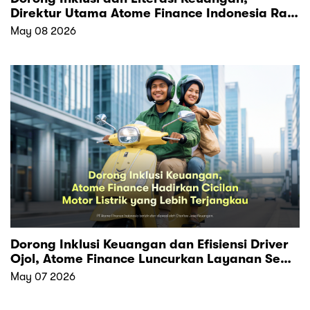
Direktur Utama Atome Finance Indonesia Raih
Penghargaan “Indonesia Top Leader in
May 08 2026
Multifinance 2026”
Dorong Inklusi Keuangan dan Efisiensi Driver
Ojol, Atome Finance Luncurkan Layanan Sewa
Pembiayaan Motor Listrik yang Lebih
May 07 2026
Terjangkau