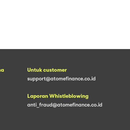
na
Untuk customer
support@atomefinance.co.id
Laporan Whistleblowing
anti_fraud@atomefinance.co.id