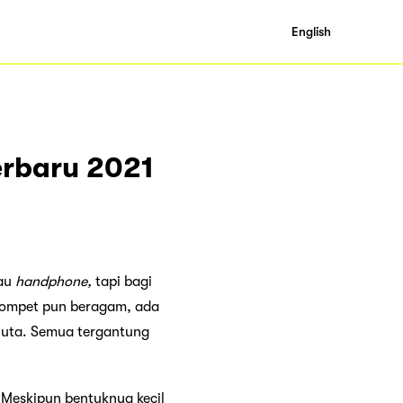
English
erbaru 2021
tau
handphone,
tapi bagi
dompet pun beragam, ada
juta. Semua tergantung
Meskipun bentuknya kecil