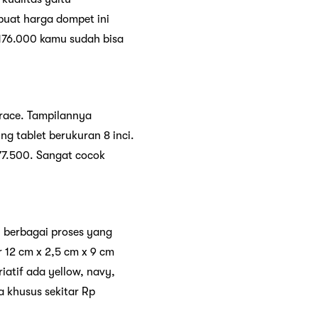
mbuat harga dompet ini
 176.000 kamu sudah bisa
race. Tampilannya
 tablet berukuran 8 inci.
177.500. Sangat cocok
ti berbagai proses yang
 12 cm x 2,5 cm x 9 cm
tif ada yellow, navy,
 khusus sekitar Rp