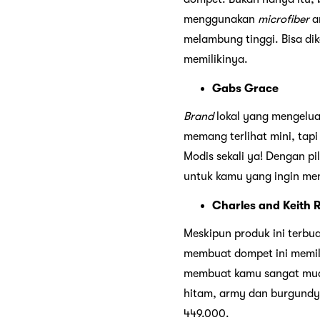
menggunakan
microfiber
an
melambung tinggi. Bisa di
memilikinya.
Gabs Grace
Brand
lokal yang mengelua
memang terlihat mini, ta
Modis sekali ya! Dengan pi
untuk kamu yang ingin me
Charles and Keith R
Meskipun produk ini terbua
membuat dompet ini memilik
membuat kamu sangat muda
hitam, army dan burgundy.
449.000.