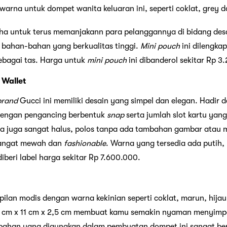
warna untuk dompet wanita keluaran ini, seperti coklat, grey d
saha untuk terus memanjakann para pelanggannya di bidang desa
bahan-bahan yang berkualitas tinggi.
Mini pouch
ini dilengkap
ebagai tas. Harga untuk
mini pouch
ini dibanderol sekitar Rp 3
 Wallet
brand
Gucci ini memiliki desain yang simpel dan elegan. Hadir 
 dengan pengancing berbentuk
snap
serta jumlah slot kartu yang
ya juga sangat halus, polos tanpa ada tambahan gambar atau
 sangat mewah dan
fashionable
. Warna yang tersedia ada putih, 
diberi label harga sekitar Rp 7.600.000.
lan modis dengan warna kekinian seperti coklat, marun, hijau,
1 cm x 11 cm x 2,5 cm membuat kamu semakin nyaman menyim
bahan yang digunakan dalam pembuatan dompet ini sangat ber