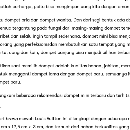
atlah berharga, yaitu bisa menyimpan uang kita dengan ama
tu dompet pria dan dompet wanita. Dan dari segi bentuk ada 
Semua tergantung pada fungsi dari masing-masing dompet terse
ibet dan selalu ingin tampil sederhana, dompet mini bisa menja
eorang yang perfeksionisdan membutuhkan satu tempat yang mu
artu, uang dan koin, dompet panjang bisa menjadi pilihan terba
tikan saat memilih dompet adalah kualitas bahan, jahitan, mer
untuk mengganti dompet lama dengan dompet baru, semuanya it
mpet baru.
rangkum beberapa rekomendasi dompet mini terbaru dan terhits
p
ari
brand
mewah Louis Vuitton ini dilengkapi dengan beberapa
0 cm x 12,5 cm x 3 cm, dan terbuat dari bahan berkualitas yang