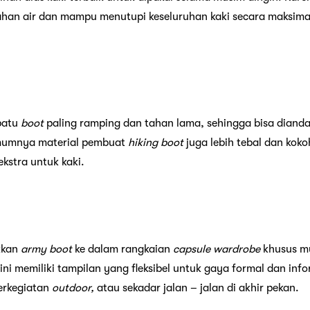
ahan air dan mampu menutupi keseluruhan kaki secara maksimal.
patu
boot
paling ramping dan tahan lama, sehingga bisa diand
Umumnya material pembuat
hiking boot
juga lebih tebal dan ko
kstra untuk kaki.
kkan
army boot
ke dalam rangkaian
capsule wardrobe
khusus mu
ini memiliki tampilan yang fleksibel untuk gaya formal dan in
erkegiatan
outdoor,
atau sekadar jalan – jalan di akhir pekan.