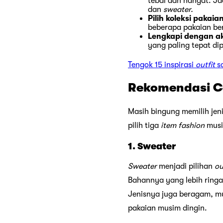
tebal dan hangat. Ja
dan
sweater.
Pilih koleksi pakai
beberapa pakaian be
Lengkapi dengan a
yang paling tepat di
Tengok 15 inspirasi
outfit
sa
Rekomendasi Ca
Masih bingung memilih jen
pilih tiga
item fashion
musi
1. Sweater
Sweater
menjadi pilihan
ou
Bahannya yang lebih ringa
Jenisnya juga beragam, mu
pakaian musim dingin.