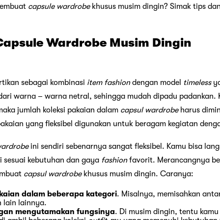
membuat
capsule wardrobe
khusus musim dingin? Simak tips da
Capsule Wardrobe Musim Dingin
artikan sebagai kombinasi
item
fashion
dengan model
timeless
y
i dari warna – warna netral, sehingga mudah dipadu padankan
maka jumlah koleksi pakaian dalam
capsul wardrobe
harus dimi
 pakaian yang fleksibel digunakan untuk beragam kegiatan den
wardrobe
ini sendiri sebenarnya sangat fleksibel. Kamu bisa la
ari sesuai kebutuhan dan gaya
fashion
favorit. Merancangnya b
membuat
capsul wardrobe
khusus musim dingin. Caranya:
akaian dalam beberapa kategori
. Misalnya, memisahkan antar
 lain lainnya.
ngan mengutamakan fungsinya
. Di musim dingin, tentu ka