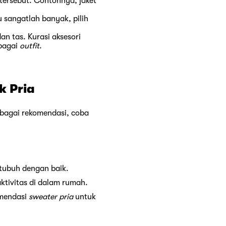
ersebut. Contohnya, jaket
u sangatlah banyak, pilih
dan tas. Kurasi aksesori
rbagai
outfit
.
k Pria
ebagai rekomendasi, coba
tubuh dengan baik.
ktivitas di dalam rumah.
omendasi
sweater pria
untuk