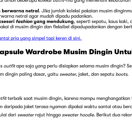
di ambil beberapa koleksi
outfit
-mu yang memenuhi kebutuhan t
an berwarna netral
. Jika jumlah koleksi pakaian musim dinginm
rwarna netral agar mudah dipadu padankan.
ksesori
fashion
yang mendukung
, seperti sepatu, kaus kaki, 
pakai di musim dingin dan fleksibel dipadupadankan dengan be
ntai pria yang simpel tapi keren di sini.
psule Wardrobe Musim Dingin Untu
is
outfit
apa saja yang perlu disiapkan selama musim dingin? S
m dingin paling dasar, yaitu
sweater,
jaket, dan sepatu
boots
.
tfit
terbaik saat musim dingin, karena mampu menghangatkan 
n daripada jaket terasa nyaman dipakai waktu santai atau bera
lai dari
sweater
rajut hingga
sweater
hoodie.
Berikut dua rek