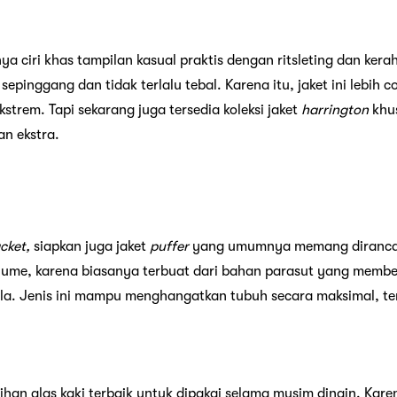
ya ciri khas tampilan kasual praktis dengan ritsleting dan kera
pinggang dan tidak terlalu tebal. Karena itu, jaket ini lebih c
ekstrem. Tapi sekarang juga tersedia koleksi jaket
harrington
khu
n ekstra.
acket,
siapkan juga jaket
puffer
yang umumnya memang dirancan
lume, karena biasanya terbuat dari bahan parasut yang memb
ola. Jenis ini mampu menghangatkan tubuh secara maksimal, te
ilihan alas kaki terbaik untuk dipakai selama musim dingin. Ka