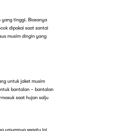
h yang tinggi. Biasanya
ocok dipakai saat santai
sus musim dingin yang
g untuk jaket musim
entuk bantalan – bantalan
rmasuk saat hujan salju
rena umumnya sepatu ini