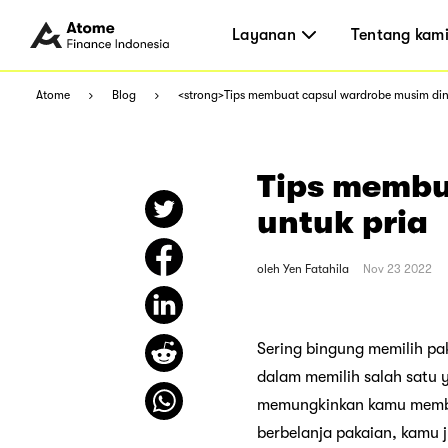
Layanan
Tentang kam
Atome
Blog
<strong>Tips membuat capsul wardrobe musim ding
Tips membu
untuk pria
oleh
Yen Fatahila
Nov 23 2022
Sering bingung memilih pak
dalam memilih salah satu 
memungkinkan kamu membata
berbelanja pakaian, kamu 