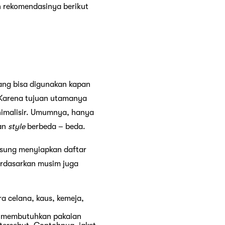
n rekomendasinya berikut
ang bisa digunakan kapan
. Karena tujuan utamanya
nimalisir. Umumnya, hanya
gan
style
berbeda – beda.
ngsung menyiapkan daftar
erdasarkan musim juga
a celana, kaus, kemeja,
mu membutuhkan pakaian