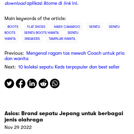
download
aplikasi Atome di
link
ini.
Main keywords of the article:
BOOTS
FLAT SHOES
MARX CAMARGO
SEPATU
SEPATU
BOOTS
SEPATU BOOTS WANITA
SEPATU
WANITA
SNEAKERS
TAMPILAN WANITA
Previous:
Mengenal ragam tas mewah Coach untuk pria
dan wanita
Next:
10 koleksi sepatu Keds terpopuler dan best seller
Asics: Brand sepatu Jepang untuk berbagai
jenis olahraga
Nov 29 2022