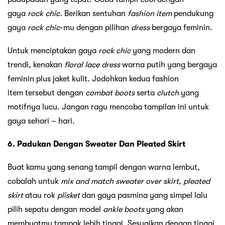
gaya
rock chic.
Berikan sentuhan
fashion item
pendukung
gaya
rock chic
-mu dengan pilihan
dress
bergaya feminin.
Untuk menciptakan gaya
rock chic
yang modern dan
trendi, kenakan
floral lace
dress
warna putih yang bergaya
feminin plus jaket kulit. Jodohkan kedua fashion
item tersebut dengan
combat boots
serta
clutch
yang
motifnya lucu. Jangan ragu mencoba tampilan ini untuk
gaya sehari – hari.
6. Padukan Dengan Sweater Dan Pleated Skirt
Buat kamu yang senang tampil dengan warna lembut,
cobalah untuk
mix and match sweater over skirt
,
pleated
skirt
atau rok
plisket
dan gaya pasmina yang simpel lalu
pilih sepatu dengan model
ankle
boots
yang akan
membuatmu tampak lebih tinggi. Sesuaikan dengan tinggi