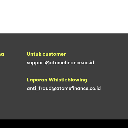
na
Untuk customer
support@atomefinance.co.id
Laporan Whistleblowing
anti_fraud@atomefinance.co.id