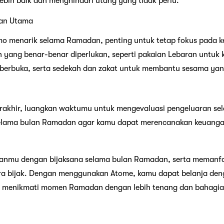
ebih baik dan menghindari utang yang tidak perlu.
han Utama
o menarik selama Ramadan, penting untuk tetap fokus pada 
an yang benar-benar diperlukan, seperti pakaian Lebaran untuk
berbuka, serta sedekah dan zakat untuk membantu sesama y
n
akhir, luangkan waktumu untuk mengevaluasi pengeluaran sela
elama bulan Ramadan agar kamu dapat merencanakan keuangan
ganmu dengan bijaksana selama bulan Ramadan, serta memanf
a bijak. Dengan menggunakan Atome, kamu dapat belanja den
t menikmati momen Ramadan dengan lebih tenang dan bahagia.