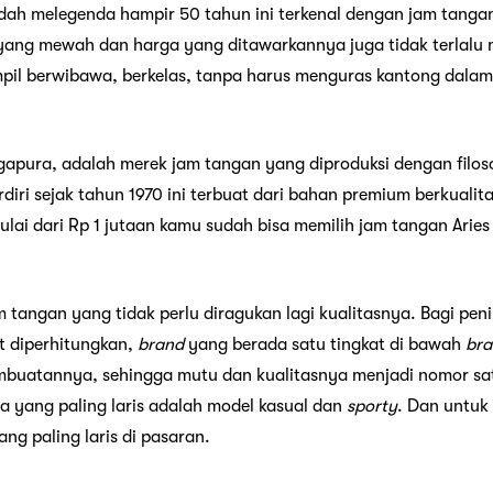
ah melegenda hampir 50 tahun ini terkenal dengan jam tangan
yang mewah dan harga yang ditawarkannya juga tidak terlalu
pil berwibawa, berkelas, tanpa harus menguras kantong dala
gapura, adalah merek jam tangan yang diproduksi dengan filo
iri sejak tahun 1970 ini terbuat dari bahan premium berkualit
lai dari Rp 1 jutaan kamu sudah bisa memilih jam tangan Aries
m tangan yang tidak perlu diragukan lagi kualitasnya. Bagi pe
t diperhitungkan,
brand
yang berada satu tingkat di bawah
br
mbuatannya, sehingga mutu dan kualitasnya menjadi nomor sat
a yang paling laris adalah model kasual dan
sporty
. Dan untuk
 menjadi yang paling laris di pasaran.