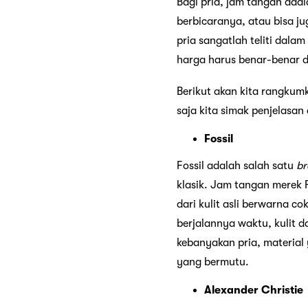
Bagi pria, jam tangan ada
berbicaranya, atau bisa ju
pria sangatlah teliti dala
harga harus benar-benar 
Berikut akan kita rangkumk
saja kita simak penjelasan 
Fossil
Fossil adalah salah satu
br
klasik. Jam tangan merek 
dari kulit asli berwarna co
berjalannya waktu, kulit d
kebanyakan pria, materia
yang bermutu.
Alexander Christie