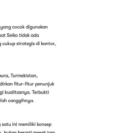
yang cocok digunakan
at Seiko tidak ada
 cukup strategis di kantor,
pura, Turmekistan,
rkan fitur-fitur penunjuk
i kualitasnya. Terbukti
alah canggihnya.
satu ini memiliki konsep
u, bukan berarti merek jam