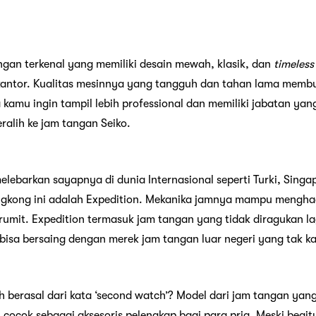
ngan terkenal yang memiliki desain mewah, klasik, dan
timeless
kantor. Kualitas mesinnya yang tangguh dan tahan lama membu
 kamu ingin tampil lebih professional dan memiliki jabatan yang
ralih ke jam tangan Seiko.
ebarkan sayapnya di dunia Internasional seperti Turki, Singa
gkong ini adalah Expedition. Mekanika jamnya mampu menghadi
umit. Expedition termasuk jam tangan yang tidak diragukan lag
 bisa bersaing dengan merek jam tangan luar negeri yang tak k
berasal dari kata ‘second watch’? Model dari jam tangan yang 
cocok sebagai aksesoris pelengkap bagi para pria. Meski begit