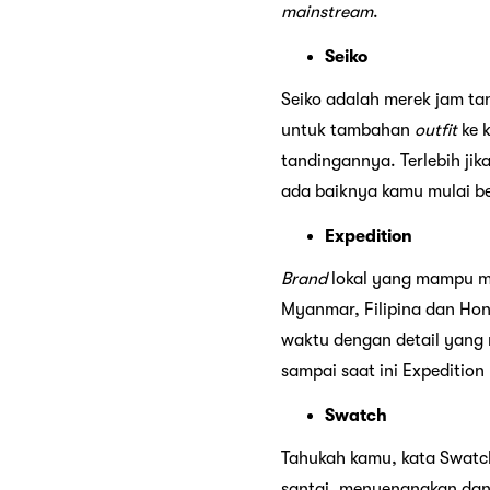
mainstream
.
Seiko
Seiko adalah merek jam ta
untuk tambahan
outfit
ke 
tandingannya. Terlebih jika
ada baiknya kamu mulai be
Expedition
Brand
lokal yang mampu mel
Myanmar, Filipina dan Hon
waktu dengan detail yang r
sampai saat ini Expedition
Swatch
Tahukah kamu, kata Swatch 
santai, menyenangkan dan 