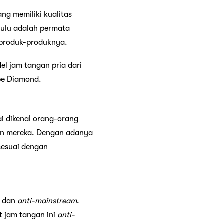
ng memiliki kualitas
 dulu adalah permata
 produk-produknya.
del jam tangan pria dari
ipe Diamond.
i dikenal orang-orang
an mereka. Dengan adanya
sesuai dengan
k dan
anti-mainstream
.
t jam tangan ini
anti-