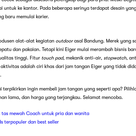
kai untuk ke kantor. Pada beberapa serinya terdapat desain yang
g baru memulai karier.
odusen alat-alat kegiatan
outdoor
asal Bandung. Merek yang sat
epatu dan pakaian. Tetapi kini Eiger mulai merambah bisnis b
litas tinggi. Fitur
touch pad
, mekanik anti-air,
stopwatch
, an
ktivitas adalah ciri khas dari jam tangan Eiger yang tidak did
.
 terpikirkan ingin membeli jam tangan yang seperti apa? Pilih
ahan lama, dan harga yang terjangkau. Selamat mencoba.
 tas mewah Coach untuk pria dan wanita
ds terpopuler dan best seller