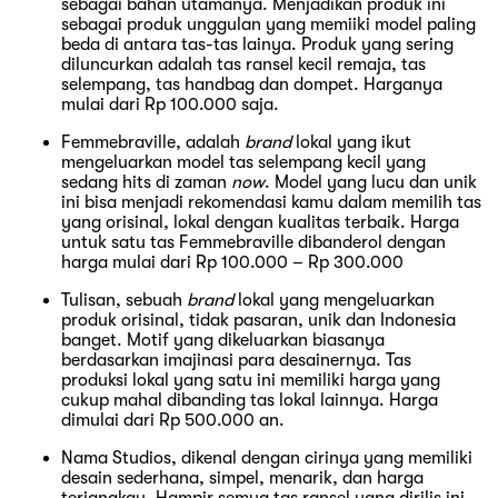
sebagai bahan utamanya. Menjadikan produk ini
sebagai produk unggulan yang memiiki model paling
beda di antara tas-tas lainya. Produk yang sering
diluncurkan adalah tas ransel kecil remaja, tas
selempang, tas handbag dan dompet. Harganya
mulai dari Rp 100.000 saja.
Femmebraville, adalah
brand
lokal yang ikut
mengeluarkan model tas selempang kecil yang
sedang hits di zaman
now
. Model yang lucu dan unik
ini bisa menjadi rekomendasi kamu dalam memilih tas
yang orisinal, lokal dengan kualitas terbaik. Harga
untuk satu tas Femmebraville dibanderol dengan
harga mulai dari Rp 100.000 – Rp 300.000
Tulisan, sebuah
brand
lokal yang mengeluarkan
produk orisinal, tidak pasaran, unik dan Indonesia
banget. Motif yang dikeluarkan biasanya
berdasarkan imajinasi para desainernya. Tas
produksi lokal yang satu ini memiliki harga yang
cukup mahal dibanding tas lokal lainnya. Harga
dimulai dari Rp 500.000 an.
Nama Studios, dikenal dengan cirinya yang memiliki
desain sederhana, simpel, menarik, dan harga
terjangkau. Hampir semua tas ransel yang dirilis ini