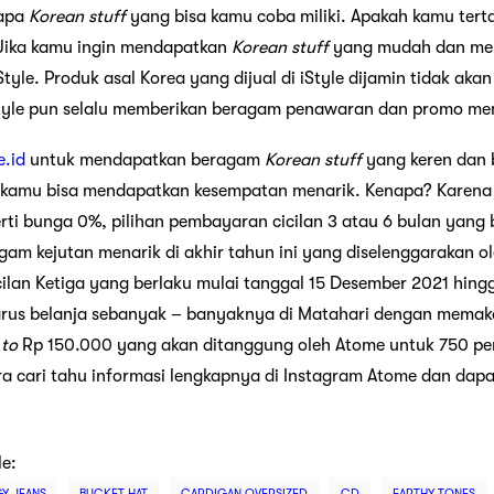
rapa
Korean stuff
yang bisa kamu coba miliki. Apakah kamu terta
 Jika kamu ingin mendapatkan
Korean
stuff
yang mudah dan memi
tyle. Produk asal Korea yang dijual di iStyle dijamin tidak aka
le pun selalu memberikan beragam penawaran dan promo men
e.id
untuk mendapatkan beragam
Korean stuff
yang keren dan b
 kamu bisa mendapatkan kesempatan menarik. Kenapa? Karen
rti bunga 0%, pilihan pembayaran cicilan 3 atau 6 bulan yang 
am kejutan menarik di akhir tahun ini yang diselenggarakan o
cilan Ketiga yang berlaku mulai tanggal 15 Desember 2021 hing
rus belanja sebanyak – banyaknya di Matahari dengan memak
 to
Rp 150.000 yang akan ditanggung oleh Atome untuk 750 pe
ra cari tahu informasi lengkapnya di Instagram Atome dan dapa
le:
Y JEANS
BUCKET HAT
CARDIGAN OVERSIZED
CD
EARTHY TONES