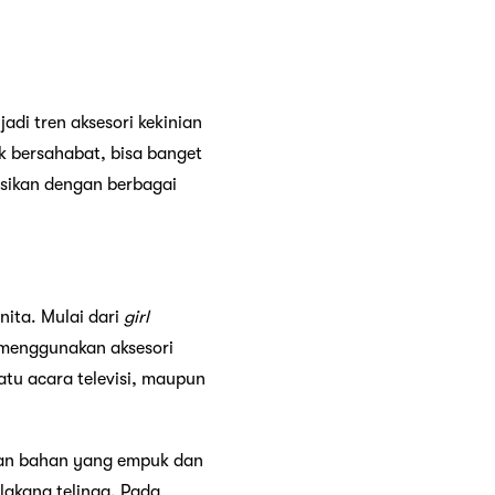
adi tren aksesori kekinian
ak bersahabat, bisa banget
sikan dengan berbagai
nita. Mulai dari
girl
 menggunakan aksesori
atu acara televisi, maupun
kan bahan yang empuk dan
lakang telinga. Pada