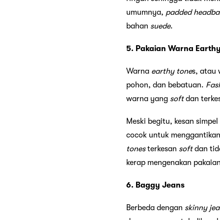
umumnya,
padded headba
bahan
suede
.
5. Pakaian Warna Earthy
Warna
earthy tone
s, atau
pohon, dan bebatuan.
Fas
warna yang
soft
dan terke
Meski begitu, kesan simpe
cocok untuk menggantikan
tones
terkesan
soft
dan tid
kerap mengenakan pakaia
6. Baggy Jeans
Berbeda dengan
skinny je