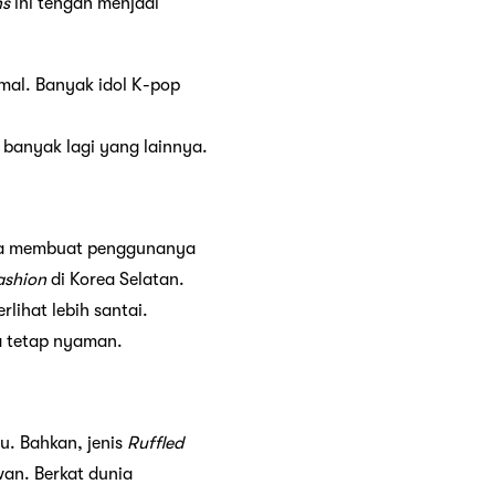
ns
ini tengah menjadi
mal. Banyak idol K-pop
h banyak lagi yang lainnya.
ngga membuat penggunanya
ashion
di Korea Selatan.
lihat lebih santai.
ga tetap nyaman.
u. Bahkan, jenis
Ruffled
an. Berkat dunia