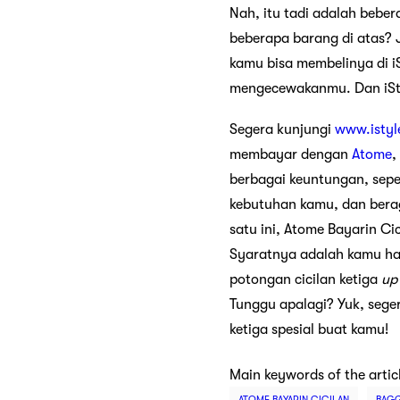
Nah, itu tadi adalah bebe
beberapa barang di atas?
kamu bisa membelinya di iS
mengecewakanmu. Dan iSty
Segera kunjungi
www.istyl
membayar dengan
Atome
,
berbagai keuntungan, sepe
kebutuhan kamu, dan berag
satu ini, Atome Bayarin Ci
Syaratnya adalah kamu ha
potongan cicilan ketiga
up
Tunggu apalagi? Yuk, sege
ketiga spesial buat kamu!
Main keywords of the artic
ATOME BAYARIN CICILAN
BAGG