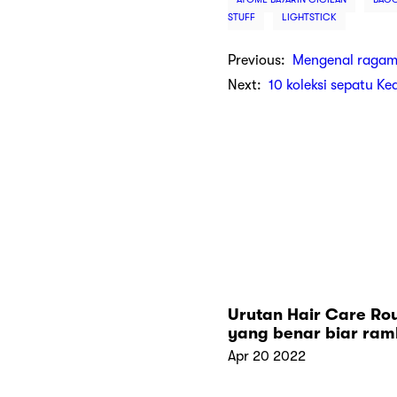
STUFF
LIGHTSTICK
Previous:
Mengenal ragam
Next:
10 koleksi sepatu Ke
Urutan Hair Care Rou
yang benar biar ram
selalu sehat
Apr 20 2022