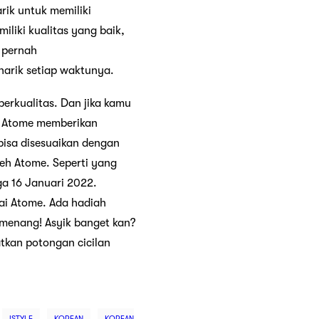
rik untuk memiliki
liki kualitas yang baik,
n pernah
arik setiap waktunya.
erkualitas. Dan jika kamu
a Atome memberikan
bisa disesuaikan dengan
leh Atome. Seperti yang
ga 16 Januari 2022.
ai Atome. Ada hadiah
menang! Asyik banget kan?
tkan potongan cicilan
ISTYLE
KOREAN
KOREAN