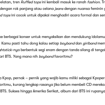
elatan, tren
Ruffled tops
ini kembali masuk ke ranah
fashion
. T
 dengan rok panjang atau celana
jeans
dengan nuansa feminin 
ed
tops
ini cocok untuk dipakai menghadiri acara formal dan se
ke berbagai konser untuk menyaksikan dan mendukung idolamu
. Kamu pasti tahu dong kalau setiap
boyband
dan
girlband
memi
ghtstick
-nya berbentuk segi enam dengan tanda silang di tenga
ri BTS. Yang mana nih
boyband
favoritmu?
 Kpop, pernak – pernik yang wajib kamu miliki sebagai Kpope
oritmu, kurang lengkap rasanya jika belum membeli CD mereka.
BTS. Sukses hingga Amerika Serikat, album dari BTS ini rupanya 