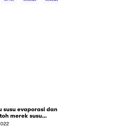
u susu evaporasi dan
ntoh merek susu
rasi
2022