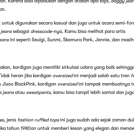
an. Karena bisa dipadukan dengan atasan apa saja,
baggy jea
an.
k untuk digunakan secara kasual dan juga untuk acara semi-for
jeans
sebagai
dresscode-
nya. Kamu bisa melihat para artis
eans
ini seperti Seulgi, Sunmi, Skamura Park, Jennie, dan masi
akan, kardigan juga memiliki sirkulasi udara yang baik sehi
idak heran jika kardigan
oversized
ini menjadi salah satu tren
f
h Jisoo BlackPink, kardigan
oversized
ini tampak membuatnya ter
na
jeans
atau
sweatpants
, kamu bisa tampil lebih santai dan ju
es
, jenis
fashion ruffled tops
ini juga sudah ada sejak zaman dul
ika tahun 1980an untuk memberi kesan yang elegan dan menaw