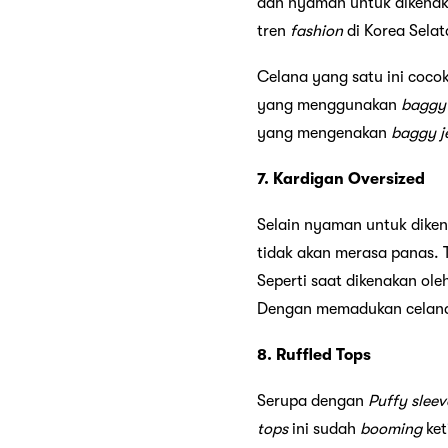
dan nyaman untuk dikenak
tren
fashion
di Korea Selat
Celana yang satu ini coco
yang menggunakan
baggy 
yang mengenakan
baggy j
7. Kardigan Oversized
Selain nyaman untuk diken
tidak akan merasa panas. T
Seperti saat dikenakan ole
Dengan memadukan cela
8. Ruffled Tops
Serupa dengan
Puffy sleev
tops
ini sudah
booming
ket