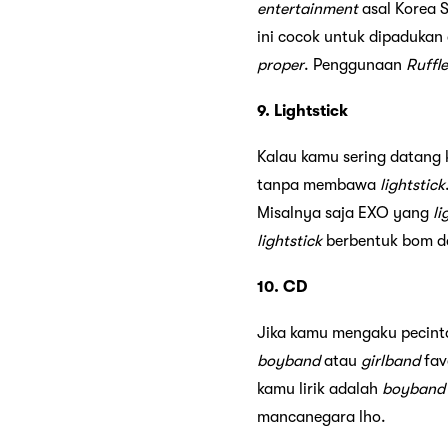
entertainment
asal Korea S
ini cocok untuk dipadukan
proper
. Penggunaan
Ruffl
9. Lightstick
Kalau kamu sering datang 
tanpa membawa
lightstick
Misalnya saja EXO yang
li
lightstick
berbentuk bom da
10. CD
Jika kamu mengaku pecinta
boyband
atau
girlband
fav
kamu lirik adalah
boyband
mancanegara lho.