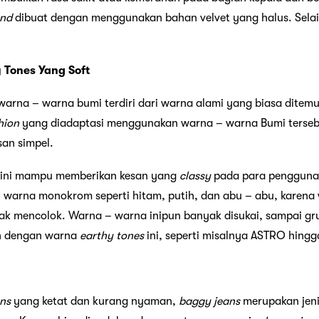
nd
dibuat dengan menggunakan bahan velvet yang halus. Selai
 Tones Yang Soft
 warna – warna bumi terdiri dari warna alami yang biasa ditem
hion
yang diadaptasi menggunakan warna – warna Bumi tersebu
san simpel.
l ini mampu memberikan kesan yang
classy
pada para penggunan
 warna monokrom seperti hitam, putih, dan abu – abu, karen
ak mencolok. Warna – warna inipun banyak disukai, sampai gru
n dengan warna
earthy tones
ini, seperti misalnya ASTRO hing
ans
yang ketat dan kurang nyaman,
baggy jeans
merupakan jeni