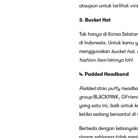
ataupun untuk terlihat
vin
3. Bucket Hat
Tak hanya di Korea Selatan
di Indonesia. Untuk kamu y
menggunakan
bucket hat
.
fashion item
lainnya loh!
4. Padded Headband
Padded
atau
puffy headb
group
BLACKPINK, GFriend,
yang satu ini, baik untuk 
ketika sedang bersantai di
Berbeda dengan kebanyak
ringan sehingga tidak men