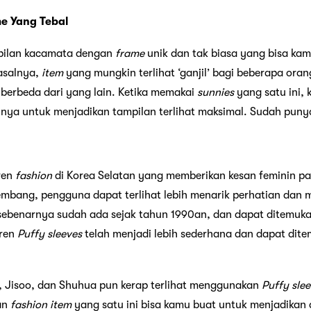
me Yang Tebal
pilan kacamata dengan
frame
unik dan tak biasa yang bisa kam
Pasalnya,
item
yang mungkin terlihat ‘ganjil’ bagi beberapa orang
berbeda dari yang lain. Ketika memakai
sunnies
yang satu ini, 
nya untuk menjadikan tampilan terlihat maksimal. Sudah punya
ren
fashion
di Korea Selatan yang memberikan kesan feminin 
mbang, pengguna dapat terlihat lebih menarik perhatian da
 sebenarnya sudah ada sejak tahun 1990an, dan dapat ditemu
tren
Puffy sleeves
telah menjadi lebih sederhana dan dapat dit
n, Jisoo, dan Shuhua pun kerap terlihat menggunakan
Puffy sle
an
fashion item
yang satu ini bisa kamu buat untuk menjadikan d