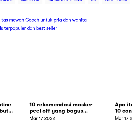
 tas mewah Coach untuk pria dan wanita
ds terpopuler dan best seller
tine
10 rekomendasi masker
Apa it
but
peel off yang bagus
10 co
untukmu
evapo
Mar 17 2022
Mar 17 