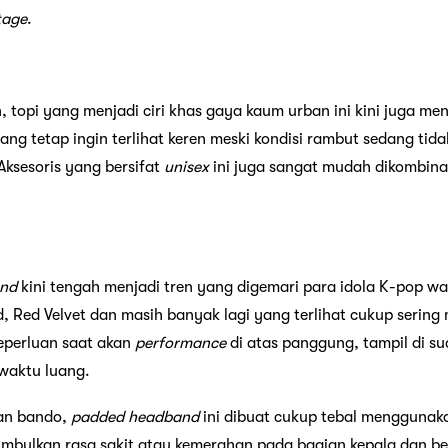
tage
.
, topi yang menjadi ciri khas gaya kaum urban ini kini juga menj
ang tetap ingin terlihat keren meski kondisi rambut sedang tid
 Aksesoris yang bersifat
unisex
ini juga sangat mudah dikombina
and
kini tengah menjadi tren yang digemari para idola K-pop wa
 Red Velvet dan masih banyak lagi yang terlihat cukup sering
keperluan saat akan
performance
di atas panggung, tampil di su
 waktu luang.
an bando,
padded headband
ini dibuat cukup tebal mengguna
imbulkan rasa sakit atau kemerahan pada bagian kepala dan be