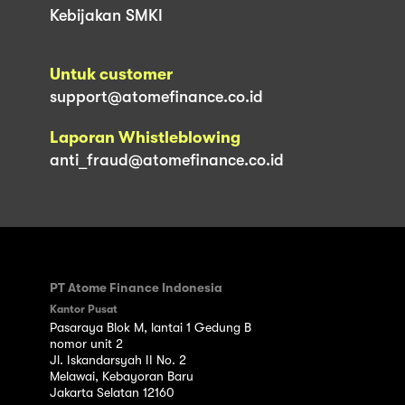
Kebijakan SMKI
Untuk customer
support@atomefinance.co.id
Laporan Whistleblowing
anti_fraud@atomefinance.co.id
PT Atome Finance Indonesia
Kantor Pusat
Pasaraya Blok M, lantai 1 Gedung B
nomor unit 2
Jl. Iskandarsyah II No. 2
Melawai, Kebayoran Baru
Jakarta Selatan 12160