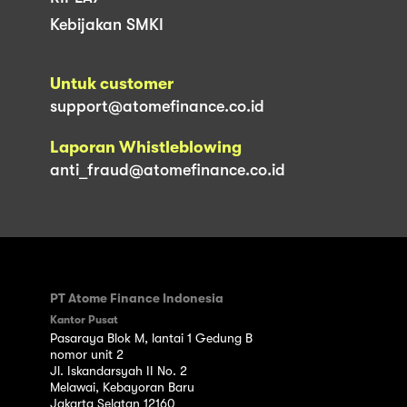
Kebijakan SMKI
Untuk customer
support@atomefinance.co.id
Laporan Whistleblowing
anti_fraud@atomefinance.co.id
PT Atome Finance Indonesia
Kantor Pusat
Pasaraya Blok M, lantai 1 Gedung B
nomor unit 2
Jl. Iskandarsyah II No. 2
Melawai, Kebayoran Baru
Jakarta Selatan 12160