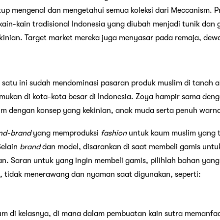
up mengenal dan mengetahui semua koleksi dari Meccanism. Pr
ain-kain tradisional Indonesia yang diubah menjadi tunik dan
kinian. Target market mereka juga menyasar pada remaja, dew
 satu ini sudah mendominasi pasaran produk muslim di tanah air
temukan di kota-kota besar di Indonesia. Zoya hampir sama de
m dengan konsep yang kekinian, anak muda serta penuh warn
nd-brand
yang memproduksi
fashion
untuk kaum muslim yang t
Selain
brand
dan model, disarankan di saat membeli gamis unt
n. Saran untuk yang ingin membeli gamis, pilihlah bahan yang
, tidak menerawang dan nyaman saat digunakan, seperti:
m di kelasnya, di mana dalam pembuatan kain sutra memanfaat