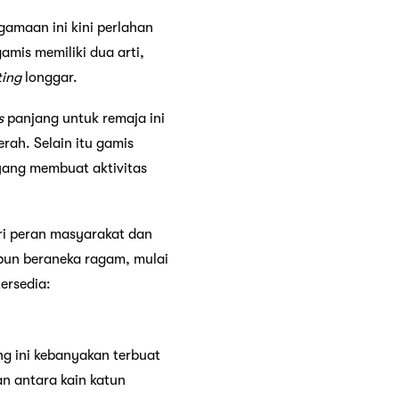
gamaan ini kini perlahan
amis memiliki dua arti,
ting
longgar.
s
panjang untuk remaja ini
ah. Selain itu gamis
 yang membuat aktivitas
ari peran masyarakat dan
pun beraneka ragam, mulai
tersedia:
g ini kebanyakan terbuat
an antara kain katun