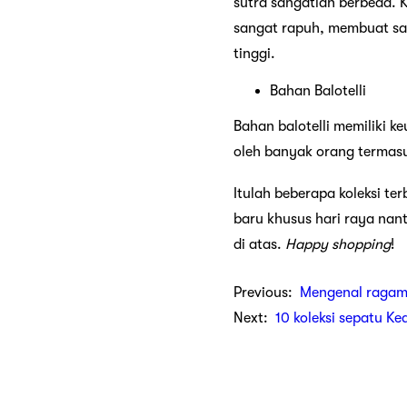
sutra sangatlah berbeda. 
sangat rapuh, membuat sat
tinggi.
Bahan Balotelli
Bahan balotelli memiliki k
oleh banyak orang termasu
Itulah beberapa koleksi te
baru khusus hari raya nant
di atas.
Happy shopping
!
Previous:
Mengenal ragam
Next:
10 koleksi sepatu Ke