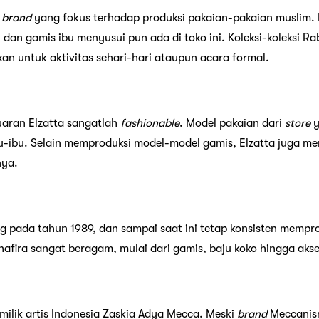
u
brand
yang fokus terhadap produksi pakaian-pakaian muslim. 
dan gamis ibu menyusui pun ada di toko ini. Koleksi-koleksi Ra
an untuk aktivitas sehari-hari ataupun acara formal.
luaran Elzatta sangatlah
fashionable
. Model pakaian dari
store
y
u-ibu. Selain memproduksi model-model gamis, Elzatta juga men
nya.
ng pada tahun 1989, dan sampai saat ini tetap konsisten mempr
afira sangat beragam, mulai dari gamis, baju koko hingga akse
ilik artis Indonesia Zaskia Adya Mecca. Meski
brand
Meccanism