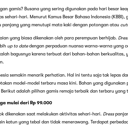
ngan gamis? Busana yang sering digunakan pada hari besar kea
tas sehari-hari. Menurut Kamus Besar Bahasa Indonesia (KBBI), g
ju panjang yang menutupi mata kaki dengan potongan atau
cut
aian yang biasa dikenakan oleh para perempuan berhijab.
Dres
ebih
up to date
dengan perpaduan nuansa warna-warna yang cer
 kalah bagusnya karena terbuat dari bahan-bahan berkualitas,
n.
esia semakin menarik perhatian. Hal ini tentu saja tak lepas d
ptakan model-model terbaru masa kini. Bahan yang digunakan 
. Berikut adalah pilihan gamis remaja terbaik dan terbaru yang 
ga mulai dari Rp 99.000
ok dikenakan saat melakukan aktivitas sehari-hari.
Dress
panjan
 kain katun yang tebal dan tidak menerawang. Terdapat perbeda