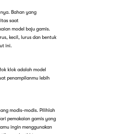
annya. Bahan yang
itas saat
aian model baju gamis.
s, kecil, lurus dan bentuk
t ini.
Rok klok adalah model
uat penampilanmu lebih
yang modis-modis. Pilihlah
ndari pemakaian gamis yang
a kamu ingin menggunakan