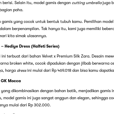
n berisi. Selain itu, model gamis dengan
cutting umbrella
juga b
 bagian paha.
u gamis yang cocok untuk bentuk tubuh kamu. Pemilihan model 
lam berpenampilan. Tak hanya itu, kami juga memiliki bebera
mari kita simak ulasannya.
– Hediye Dress (Halfeti Series)
 ini terbuat dari bahan Velvet x Premium Silk Zara. Desain mew
warna broken white, cocok dipadukan dengan jilbab berwarna c
ya, harga
dress
ini mulai dari Rp 469.018 dan bisa kamu dapatkan
s GK Mocca
 yang dikombinasikan dengan bahan batik, menjadikan gamis ini
, model gamis ini juga sangat anggun dan elegan, sehingga c
ganya mulai dari Rp 302.000.