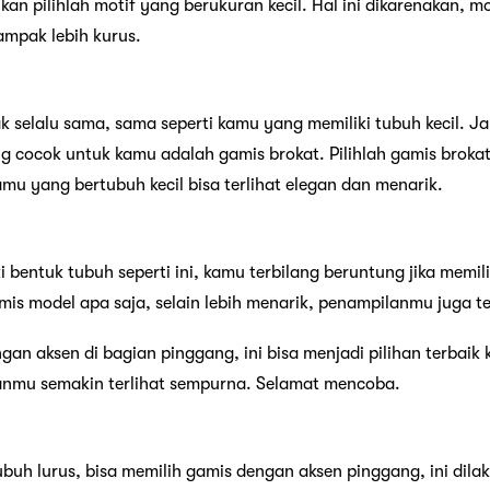
an pilihlah motif yang berukuran kecil. Hal ini dikarenakan, mo
mpak lebih kurus.
 selalu sama, sama seperti kamu yang memiliki tubuh kecil. Ja
g cocok untuk kamu adalah gamis brokat. Pilihlah gamis brokat
mu yang bertubuh kecil bisa terlihat elegan dan menarik.
 bentuk tubuh seperti ini, kamu terbilang beruntung jika memi
s model apa saja, selain lebih menarik, penampilanmu juga ter
ngan aksen di bagian pinggang, ini bisa menjadi pilihan terbai
anmu semakin terlihat sempurna. Selamat mencoba.
ubuh lurus, bisa memilih gamis dengan aksen pinggang, ini di