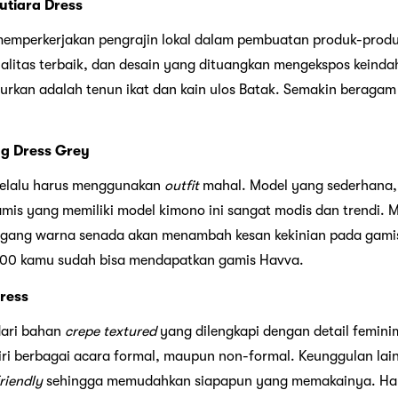
utiara Dress
 memperkerjakan pengrajin lokal dalam pembuatan produk-pro
ualitas terbaik, dan desain yang dituangkan mengekspos keinda
urkan adalah tenun ikat dan kain ulos Batak. Semakin beragam 
g Dress Grey
 selalu harus menggunakan
outfit
mahal. Model yang sederhana, 
amis yang memiliki model kimono ini sangat modis dan trendi. 
nggang warna senada akan menambah kesan kekinian pada gamis
.000 kamu sudah bisa mendapatkan gamis Havva.
ress
 dari bahan
crepe textured
yang dilengkapi dengan detail femini
i berbagai acara formal, maupun non-formal. Keunggulan lain 
riendly
sehingga memudahkan siapapun yang memakainya. Har