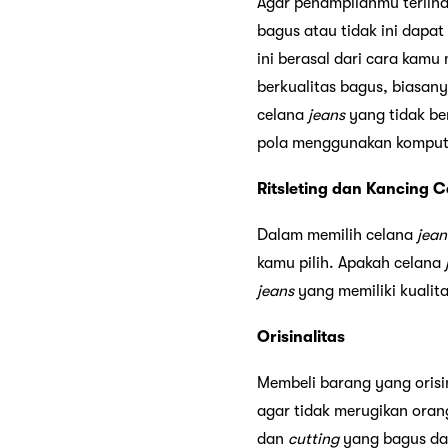
Agar penampilahmu terlihat
bagus atau tidak ini dapat
ini berasal dari cara kam
berkualitas bagus, biasan
celana
jeans
yang tidak ber
pola menggunakan komput
Ritsleting dan Kancing 
Dalam memilih celana
jean
kamu pilih. Apakah celana
jeans
yang memiliki kuali
Orisinalitas
Membeli barang yang orisin
agar tidak merugikan ora
dan
cutting
yang bagus dan 