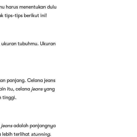
mu harus menentukan dulu
ips-tips berikut ini!
i ukuran tubuhmu. Ukuran
an panjang. Celana jeans
in itu, celana
jeans
yang
 tinggi.
a
jeans
adalah panjangnya
lebih terlihat
stunning
.