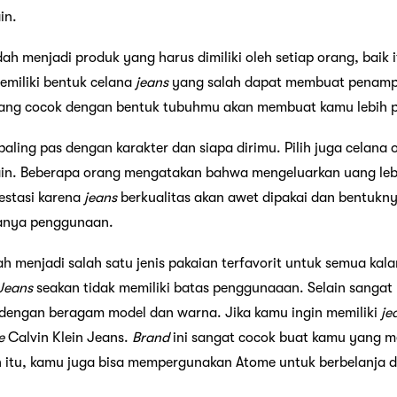
in.
ah menjadi produk yang harus dimiliki oleh setiap orang, baik 
emiliki bentuk celana
jeans
yang salah dapat membuat penampi
ng cocok dengan bentuk tubuhmu akan membuat kamu lebih p
aling pas dengan karakter dan siapa dirimu. Pilih juga celana o
ain. Beberapa orang mengatakan bahwa mengeluarkan uang le
estasi karena
jeans
berkualitas akan awet dipakai dan bentukn
manya penggunaan.
menjadi salah satu jenis pakaian terfavorit untuk semua kala
Jeans
seakan tidak memiliki batas penggunaaan. Selain sangat
 dengan beragam model dan warna. Jika kamu ingin memiliki
je
e
Calvin Klein Jeans.
Brand
ini sangat cocok buat kamu yang m
in itu, kamu juga bisa mempergunakan Atome untuk berbelanja 