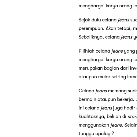
menghargai karya orang la
Sejak dulu celana
jeans
sud
perempuan. Akan tetapi, m
Sebaliknya, celana
jeans
ya
Pilihlah celana
jeans
yang p
menghargai karya orang l
merupakan bagian dari inv
ataupun melar seiring la
Celana
jeans
memang sudah 
bermain ataupun bekerja.
ini celana
jeans
juga hadir
kualitasnya, belilah di
stor
menggunakan
jeans
. Sela
tunggu apalagi?