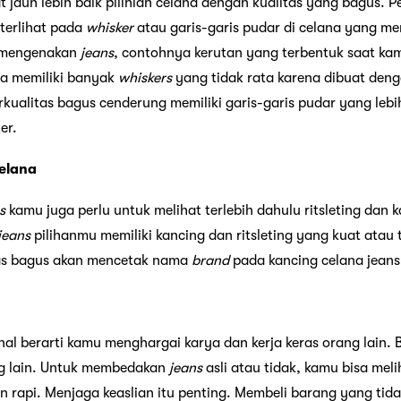
 jauh lebih baik pilihlah celana dengan kualitas yang bagus. P
 terlihat pada
whisker
atau garis-garis pudar di celana yang me
u mengenakan
jeans
, contohnya kerutan yang terbentuk saat k
ya memiliki banyak
whiskers
yang tidak rata karena dibuat den
kualitas bagus cenderung memiliki garis-garis pudar yang lebi
er.
Celana
s
kamu juga perlu untuk melihat terlebih dahulu ritsleting dan 
jeans
pilihanmu memiliki kancing dan ritsleting yang kuat atau 
tas bagus akan mencetak nama
brand
pada kancing celana jeans
al berarti kamu menghargai karya dan kerja keras orang lain. 
ng lain. Untuk membedakan
jeans
asli atau tidak, kamu bisa mel
rapi. Menjaga keaslian itu penting. Membeli barang yang tidak 