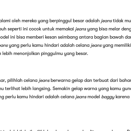
ialami oleh mereka yang berpinggul besar adalah
jeans
tidak mu
buh seperti ini cocok untuk memakai
jeans
yang bisa melar den
del ini bisa memberi kesan seimbang antara bagian bawah d
eans
yang perlu kamu hindari adalah celana
jeans
yang memiliki
an lebih menonjolkan pinggulmu yang besar.
r, pilihlah celana
jeans
berwarna gelap dan terbuat dari bahan
 terlihat lebih langsing. Semakin gelap warna yang kamu gun
g perlu kamu hindari adalah celana
jeans
model
baggy
karena 