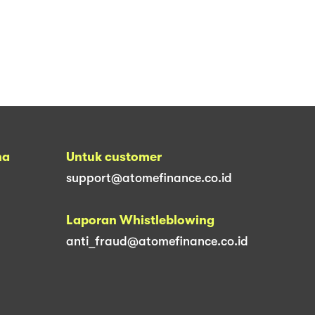
na
Untuk customer
support@atomefinance.co.id
Laporan Whistleblowing
anti_fraud@atomefinance.co.id