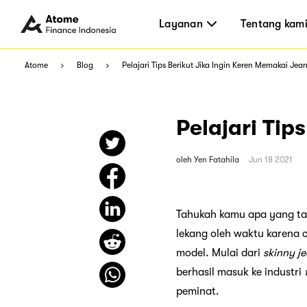
Layanan
Tentang kam
Atome
Blog
Pelajari Tips Berikut Jika Ingin Keren Memakai Jea
Pelajari Tip
oleh
Yen Fatahila
Jun 18 2021
Tahukah kamu apa yang tak
lekang oleh waktu karena 
model. Mulai dari
skinny j
berhasil masuk ke industri
peminat.