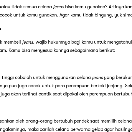
kalau tidak semua celana
jeans
bisa kamu gunakan? Artinya ka
cocok untuk kamu gunakan. Agar kamu tidak bingung, yuk simak t
u
uk membeli
jeans
, wajib hukumnya bagi kamu untuk mengetahu
m. Kamu bisa menyesuaikannya sebagaimana berikut:
 tinggi cobalah untuk menggunakan celana
jeans
yang berukur
nya pun juga cocok untuk para perempuan berkaki jenjang. Sela
 juga akan terlihat cantik saat dipakai oleh perempuan bertubuh
resahkan oleh orang-orang bertubuh pendek saat memilih celan
ngalaminya, maka carilah celana berwarna gelap agar hasilnya 