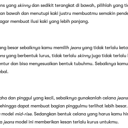
ans yang
skinny
dan sedikit terangkat di bawah, pilihlah yang t
gian bawah dan menutupi kaki justru membuatmu semakin pende
agar membuat ilusi kaki yang lebih panjang.
yang besar sebaiknya kamu memilih
jeans
yang tidak terlalu keta
ans
yang berbentuk lurus, tidak terlalu
skinny
juga tidak terlalu
lentur dan bisa menyesuaikan bentuk tubuhmu. Sebaiknya kamu
bal.
aha dan pinggul yang kecil, sebaiknya gunakanlah celana
jeans
 sehingga dapat membuat bagian pinggulmu terlihat lebih besar
s
model
mid-rise
. Sedangkan bentuk celana yang harus kamu hi
na
jeans
model ini memberikan kesan terlalu kurus untukmu.