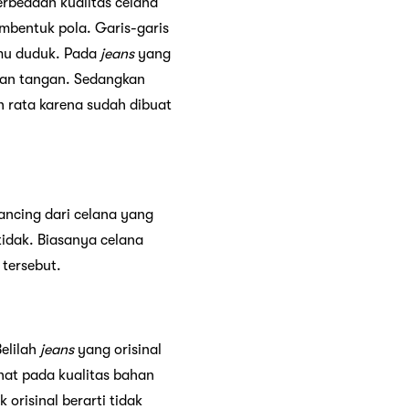
erbedaan kualitas celana
mbentuk pola. Garis-garis
amu duduk. Pada
jeans
yang
gan tangan. Sedangkan
h rata karena sudah dibuat
kancing dari celana yang
tidak. Biasanya celana
 tersebut.
Belilah
jeans
yang orisinal
ihat pada kualitas bahan
orisinal berarti tidak