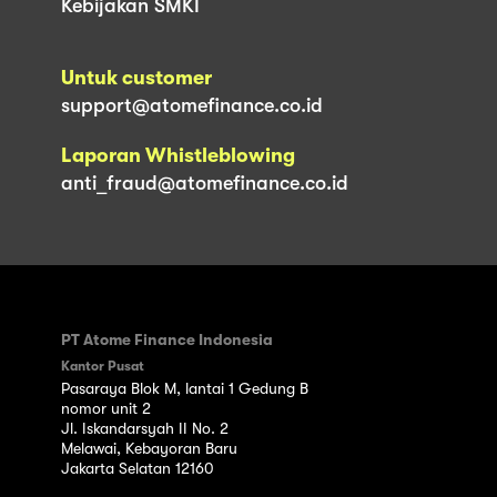
Kebijakan SMKI
Untuk customer
support@atomefinance.co.id
Laporan Whistleblowing
anti_fraud@atomefinance.co.id
PT Atome Finance Indonesia
Kantor Pusat
Pasaraya Blok M, lantai 1 Gedung B
nomor unit 2
Jl. Iskandarsyah II No. 2
Melawai, Kebayoran Baru
Jakarta Selatan 12160