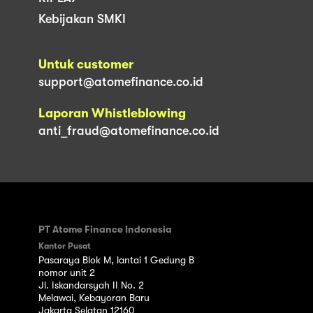
Kebijakan SMKI
Untuk customer
support@atomefinance.co.id
Laporan Whistleblowing
anti_fraud@atomefinance.co.id
PT Atome Finance Indonesia
Kantor Pusat
Pasaraya Blok M, lantai 1 Gedung B
nomor unit 2
Jl. Iskandarsyah II No. 2
Melawai, Kebayoran Baru
Jakarta Selatan 12160