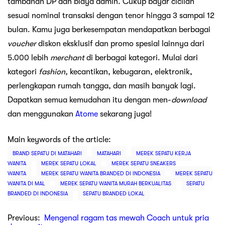
tambahan DP dan biaya admin. Cukup bayar cicilan
sesuai nominal transaksi dengan tenor hingga 3 sampai 12
bulan. Kamu juga berkesempatan mendapatkan berbagai
voucher
diskon eksklusif dan promo spesial lainnya dari
5.000 lebih
merchant
di berbagai kategori. Mulai dari
kategori
fashion,
kecantikan, kebugaran, elektronik,
perlengkapan rumah tangga, dan masih banyak lagi.
Dapatkan semua kemudahan itu dengan men-
download
dan menggunakan
Atome
sekarang juga!
Main keywords of the article:
BRAND SEPATU DI MATAHARI
MATAHARI
MEREK SEPATU KERJA
WANITA
MEREK SEPATU LOKAL
MEREK SEPATU SNEAKERS
WANITA
MEREK SEPATU WANITA BRANDED DI INDONESIA
MEREK SEPATU
WANITA DI MAL
MEREK SEPATU WANITA MURAH BERKUALITAS
SEPATU
BRANDED DI INDONESIA
SEPATU BRANDED LOKAL
Previous:
Mengenal ragam tas mewah Coach untuk pria