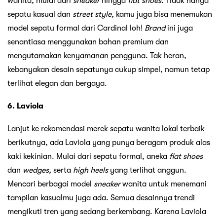
wanita, mulai dari
sneaker
hingga
flat shoes.
Tidak hanya
sepatu kasual dan
street style,
kamu juga bisa menemukan
model sepatu formal dari Cardinal loh!
Brand
ini juga
senantiasa menggunakan bahan premium dan
mengutamakan kenyamanan pengguna. Tak heran,
kebanyakan desain sepatunya cukup simpel, namun tetap
terlihat elegan dan bergaya.
6. Laviola
Lanjut ke rekomendasi merek sepatu wanita lokal terbaik
berikutnya, ada Laviola yang punya beragam produk alas
kaki kekinian. Mulai dari sepatu formal, aneka
flat shoes
dan
wedges,
serta
high heels
yang terlihat anggun.
Mencari berbagai model
sneaker
wanita untuk menemani
tampilan kasualmu juga ada. Semua desainnya trendi
mengikuti tren yang sedang berkembang. Karena Laviola