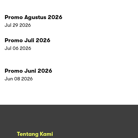
Promo Agustus 2026
Jul 29 2026
Promo Juli 2026
Jul 06 2026
Promo Juni 2026
Jun 08 2026
Tentang Kami