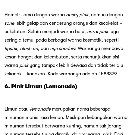
Hampir sama dengan warna
dusty pink
, namun dengan
tone
lebih gelap dan cenderung oranye dan kecokelat –
cokelatan. Selain menjadi warna baju,
coral pink
juga
sering ditemui pada berbagai warna kosmetik, seperti
lipstik, blush on,
dan
eye shadow.
Warnanya membawa
kesan hangat dan kelembutan, serta menunjukkan sisi
warna
pink
yang tampak lebih dewasa dan tidak terlalu
kekanak – kanakan. Kode warnanya adalah #F88379.
6. Pink Limun (Lemonade)
Limun atau
lemonade
merupakan nama beberapa
minuman manis rasa lemon. Meskipun kebanyakan warna
minuman tersebut berwarna kuning, namun tak jarang
minuman tersebut juga diracik dalam warna
pink.
Dari