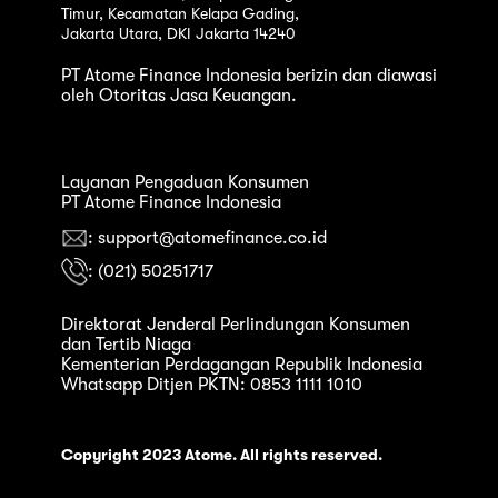
Timur, Kecamatan Kelapa Gading,
Jakarta Utara, DKI Jakarta 14240
PT Atome Finance Indonesia berizin dan diawasi
oleh Otoritas Jasa Keuangan.
Layanan Pengaduan Konsumen
PT Atome Finance Indonesia
: support@atomefinance.co.id
: (021) 50251717
Direktorat Jenderal Perlindungan Konsumen
dan Tertib Niaga
Kementerian Perdagangan Republik Indonesia
Whatsapp Ditjen PKTN: 0853 1111 1010
Copyright 2023 Atome. All rights reserved.