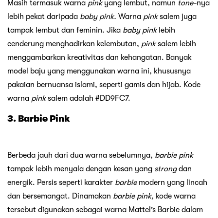
Masih termasuk warna
pink
yang lembut, namun
tone-
nya
lebih pekat daripada
baby pink.
Warna
pink
salem juga
tampak lembut dan feminin. Jika
baby pink
lebih
cenderung menghadirkan kelembutan,
pink
salem lebih
menggambarkan kreativitas dan kehangatan. Banyak
model baju yang menggunakan warna ini, khususnya
pakaian bernuansa islami, seperti gamis dan hijab. Kode
warna
pink
salem adalah #DD9FC7.
3. Barbie Pink
Berbeda jauh dari dua warna sebelumnya,
barbie pink
tampak lebih menyala dengan kesan yang
strong
dan
energik. Persis seperti karakter
barbie
modern yang lincah
dan bersemangat. Dinamakan
barbie pink,
kode warna
tersebut digunakan sebagai warna Mattel’s Barbie dalam