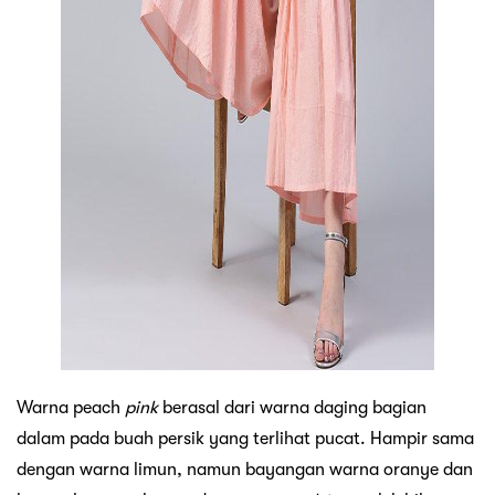
Warna peach
pink
berasal dari warna daging bagian
dalam pada buah persik yang terlihat pucat. Hampir sama
dengan warna limun, namun bayangan warna oranye dan