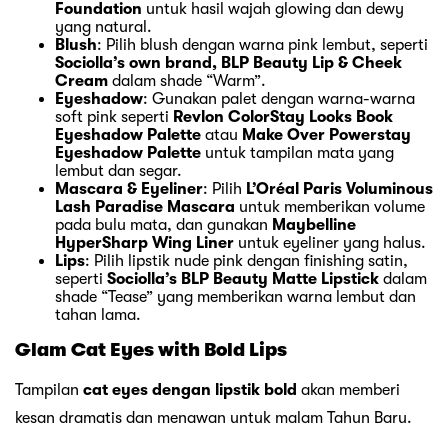
Foundation
untuk hasil wajah glowing dan dewy
yang natural.
Blush
: Pilih blush dengan warna pink lembut, seperti
Sociolla’s own brand, BLP Beauty Lip & Cheek
Cream
dalam shade “Warm”.
Eyeshadow
: Gunakan palet dengan warna-warna
soft pink seperti
Revlon ColorStay Looks Book
Eyeshadow Palette
atau
Make Over Powerstay
Eyeshadow Palette
untuk tampilan mata yang
lembut dan segar.
Mascara & Eyeliner
: Pilih
L’Oréal Paris Voluminous
Lash Paradise Mascara
untuk memberikan volume
pada bulu mata, dan gunakan
Maybelline
HyperSharp Wing Liner
untuk eyeliner yang halus.
Lips
: Pilih lipstik nude pink dengan finishing satin,
seperti
Sociolla’s BLP Beauty Matte Lipstick
dalam
shade “Tease” yang memberikan warna lembut dan
tahan lama.
Glam Cat Eyes with Bold Lips
Tampilan
cat eyes dengan lipstik bold
akan memberi
kesan dramatis dan menawan untuk malam Tahun Baru.