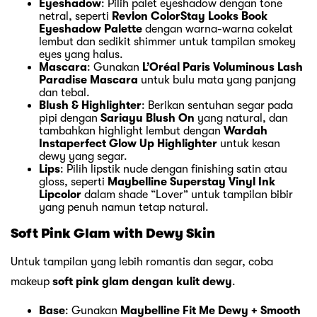
Eyeshadow
: Pilih palet eyeshadow dengan tone
netral, seperti
Revlon ColorStay Looks Book
Eyeshadow Palette
dengan warna-warna cokelat
lembut dan sedikit shimmer untuk tampilan smokey
eyes yang halus.
Mascara
: Gunakan
L’Oréal Paris Voluminous Lash
Paradise Mascara
untuk bulu mata yang panjang
dan tebal.
Blush & Highlighter
: Berikan sentuhan segar pada
pipi dengan
Sariayu Blush On
yang natural, dan
tambahkan highlight lembut dengan
Wardah
Instaperfect Glow Up Highlighter
untuk kesan
dewy yang segar.
Lips
: Pilih lipstik nude dengan finishing satin atau
gloss, seperti
Maybelline Superstay Vinyl Ink
Lipcolor
dalam shade “Lover” untuk tampilan bibir
yang penuh namun tetap natural.
Soft Pink Glam with Dewy Skin
Untuk tampilan yang lebih romantis dan segar, coba
makeup
soft pink glam dengan kulit dewy
.
Base
: Gunakan
Maybelline Fit Me Dewy + Smooth