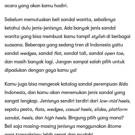
acara yang akan kamu hadiri.
Sebelum memutuskan beli sandal wanita, sebaiknya
ketahui dulu jenis-jenisnya. Ada banyak jenis sandal
wanita yang bisa membuat kamu tampil
stylish
di berbagai
suasana. Beberapa yang sedang tren di Indonesia yaitu
sandal
wedges
, sandal
flat
, sandal tali, sandal
open toe
,
dan masih banyak lagi. Jangan sampai salah pilih untuk
dipadukan dengan gaya kamu ya!
Kamu juga bisa mengecek katalog sandal perempuan Aldo
Indonesia, dan kamu akan menemukan jenis sandal yang
sangat lengkap. Jenisnya sendiri terdiri dari
low-mid heels
,
sepatu pesta,
flats
,
wedges
,
casual heels, slides, platform
sandal
,
heels
, dan
high heels
. Bingung pilih yang mana?
Beli saja masing-masing jenisnya menggunakan Atome
agar transaksimu lebih cepat dan mudah!