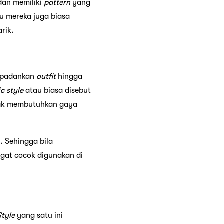
 dan memiliki
pattern
yang
itu mereka juga biasa
rik.
dupadankan
outfit
hingga
ic
style
atau biasa disebut
dak membutuhkan gaya
 Sehingga bila
angat cocok digunakan di
Style
yang satu ini