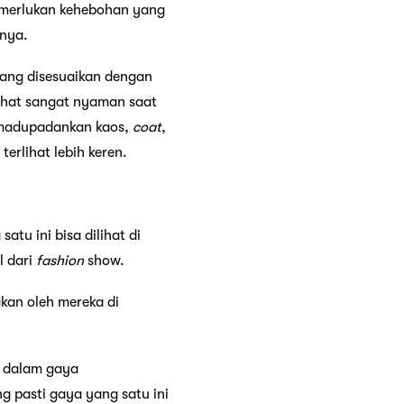
emerlukan kehebohan yang
anya.
ang disesuaikan dengan
ihat sangat nyaman saat
emadupadankan kaos,
coat
,
erlihat lebih keren.
atu ini bisa dilihat di
l dari
fashion
show.
kan oleh mereka di
k dalam gaya
g pasti gaya yang satu ini