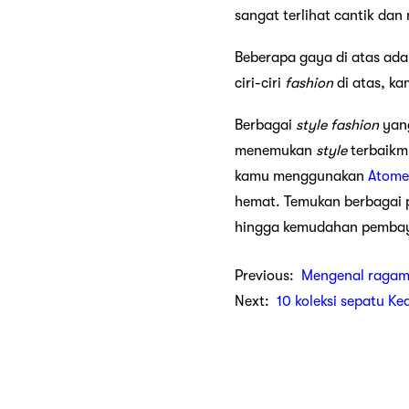
sangat terlihat cantik dan 
Beberapa gaya di atas ad
ciri-ciri
fashion
di atas, k
Berbagai
style
fashion
yang
menemukan
style
terbaikmu
kamu menggunakan
Atome
hemat. Temukan berbagai 
hingga kemudahan pembay
Previous:
Mengenal ragam
Next:
10 koleksi sepatu Ke