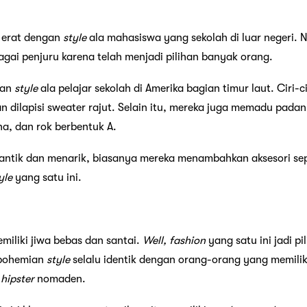
t erat dengan
style
ala mahasiswa yang sekolah di luar negeri.
agai penjuru karena telah menjadi pilihan banyak orang.
kan
style
ala pelajar sekolah di Amerika bagian timur laut. Ciri-
 dilapisi sweater rajut. Selain itu, mereka juga memadu padan
na, dan rok berbentuk A.
cantik dan menarik, biasanya mereka menambahkan aksesori se
yle
yang satu ini.
emiliki jiwa bebas dan santai.
Well,
fashion
yang satu ini jadi pi
 bohemian
style
selalu identik dengan orang-orang yang memilik
n
hipster
nomaden.