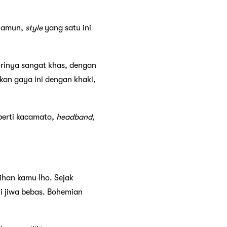
 Namun,
style
yang satu ini
cirinya sangat khas, dengan
kan gaya ini dengan khaki
,
perti kacamata,
headband,
lihan kamu lho. Sejak
i jiwa bebas. Bohemian