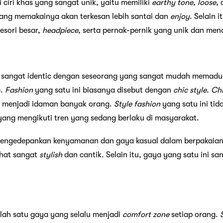
i ciri khas yang sangat unik, yaitu memiliki
earthy tone, loose
,
yang memakainya akan terkesan lebih santai dan
enjoy
. Selain 
esori besar,
headpiece
, serta pernak-pernik yang unik dan mena
i sangat identic dengan seseorang yang sangat mudah mema
e.
Fashion
yang satu ini biasanya disebut dengan
chic
style
.
Ch
u menjadi idaman banyak orang.
Style
fashion
yang satu ini ti
ang mengikuti tren yang sedang berlaku di masyarakat.
 mengedepankan kenyamanan dan gaya kasual dalam berpakaian.
ihat sangat
stylish
dan cantik. Selain itu, gaya yang satu ini s
ah satu gaya yang selalu menjadi
comfort zone
setiap orang.