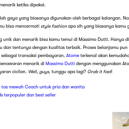
menarik ketika dipakai.
alah gaya yang biasanya digunakan oleh berbagai kalangan. 
amu bisa mencermati
style
fashion
apa sih yang biasanya kamu 
 unik dan menarik bisa kamu temui di Massimo Dutti. Hanya d
 dan tentunya dengan kualitas terbaik. Proses belanjamu pun a
sebagai transaksi pembayaran.
Atome
terkenal akan kemudaha
penawaran menarik di
Massimo Dutti
dengan menggunakan Ato
aran cicilan.
Well, guys,
tunggu apa lagi?
Grab it fast
!
 tas mewah Coach untuk pria dan wanita
ds terpopuler dan best seller