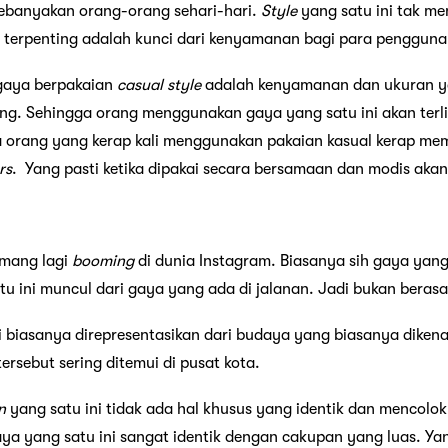
kebanyakan orang-orang sehari-hari.
Style
yang satu ini tak m
g terpenting adalah kunci dari kenyamanan bagi para penggun
 gaya berpakaian
casual
style
adalah kenyamanan dan ukuran y
ng. Sehingga orang menggunakan gaya yang satu ini akan terl
orang yang kerap kali menggunakan pakaian kasual kerap m
rs
. Yang pasti ketika dipakai secara bersamaan dan modis akan t
emang lagi
booming
di dunia Instagram. Biasanya sih gaya yang s
u ini muncul dari gaya yang ada di jalanan. Jadi bukan berasa
i biasanya direpresentasikan dari budaya yang biasanya dikena
ersebut sering ditemui di pusat kota.
n
yang satu ini tidak ada hal khusus yang identik dan mencolo
a yang satu ini sangat identik dengan cakupan yang luas. Yan