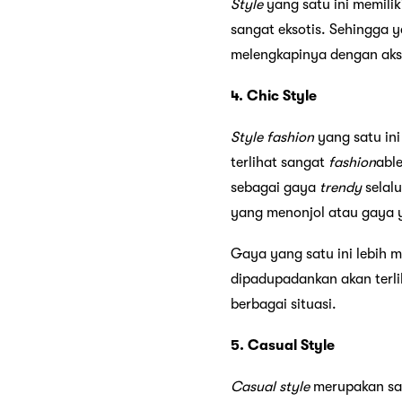
Style
yang satu ini memilik
sangat eksotis. Sehingga 
melengkapinya dengan aks
4. Chic Style
Style
fashion
yang satu in
terlihat sangat
fashion
abl
sebagai gaya
trendy
selal
yang menonjol atau gaya y
Gaya yang satu ini lebih
dipadupadankan akan terl
berbagai situasi.
5. Casual Style
Casual
style
merupakan sal