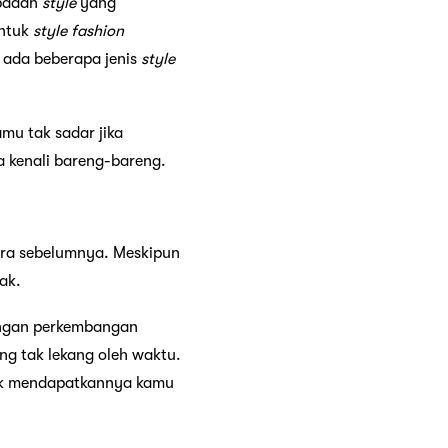
 padan
style
yang
entuk
style
fashion
ada beberapa jenis
style
mu tak sadar jika
a kenali bareng-bareng.
era sebelumnya. Meskipun
ak.
engan perkembangan
g tak lekang oleh waktu.
uk mendapatkannya kamu