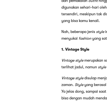
dari pemakaian
outfit
hing
digunakan sehari-hari ole
tersendiri, meskipun tak d
yang bisa kamu kenali.
Nah, beberapa jenis
style
i
menyukai
fashion
yang satu
1. Vintage Style
Vintage
style
merupakan sa
terlihat jadul, namun
style
Vintage
style
disulap menj
zaman.
Style
yang berasal 
Ya jelas dong, sampai saat
bisa dengan mudah mendap