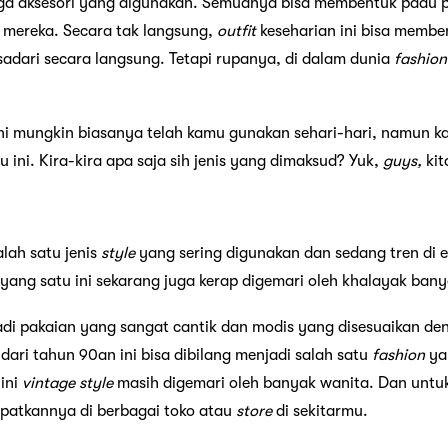
ga aksesori yang digunakan. Semuanya bisa membentuk padu
h mereka. Secara tak langsung,
outfit
keseharian ini bisa memb
isadari secara langsung. Tetapi rupanya, di dalam dunia
fashion
ni mungkin biasanya telah kamu gunakan sehari-hari, namun ka
 ini. Kira-kira apa saja sih jenis yang dimaksud? Yuk,
guys,
kit
lah satu jenis
style
yang sering digunakan dan sedang tren di 
yang satu ini sekarang juga kerap digemari oleh khalayak bany
adi pakaian yang sangat cantik dan modis yang disesuaikan d
dari tahun 90an ini bisa dibilang menjadi salah satu
fashion
yan
 ini
vintage
style
masih digemari oleh banyak wanita. Dan unt
atkannya di berbagai toko atau
store
di sekitarmu.