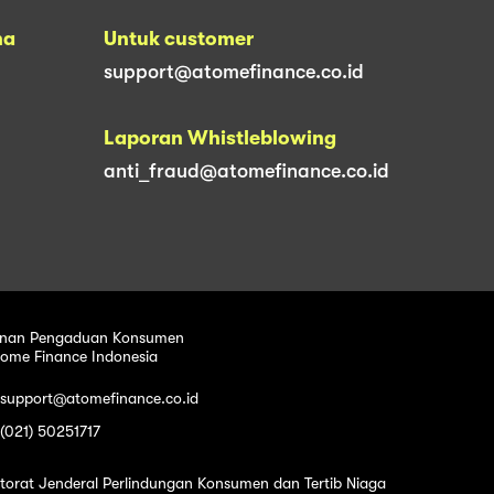
na
Untuk customer
support@atomefinance.co.id
Laporan Whistleblowing
anti_fraud@atomefinance.co.id
nan Pengaduan Konsumen
tome Finance Indonesia
 support@atomefinance.co.id
 (021) 50251717
ktorat Jenderal Perlindungan Konsumen dan Tertib Niaga