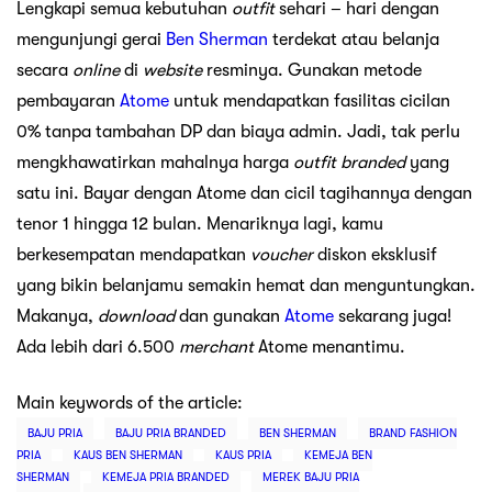
Lengkapi semua kebutuhan
outfit
sehari – hari dengan
mengunjungi gerai
Ben Sherman
terdekat atau belanja
secara
online
di
website
resminya. Gunakan metode
pembayaran
Atome
untuk mendapatkan fasilitas cicilan
0% tanpa tambahan DP dan biaya admin. Jadi, tak perlu
mengkhawatirkan mahalnya harga
outfit branded
yang
satu ini. Bayar dengan Atome dan cicil tagihannya dengan
tenor 1 hingga 12 bulan. Menariknya lagi, kamu
berkesempatan mendapatkan
voucher
diskon eksklusif
yang bikin belanjamu semakin hemat dan menguntungkan.
Makanya,
download
dan gunakan
Atome
sekarang juga!
Ada lebih dari 6.500
merchant
Atome menantimu.
Main keywords of the article:
BAJU PRIA
BAJU PRIA BRANDED
BEN SHERMAN
BRAND FASHION
PRIA
KAUS BEN SHERMAN
KAUS PRIA
KEMEJA BEN
SHERMAN
KEMEJA PRIA BRANDED
MEREK BAJU PRIA