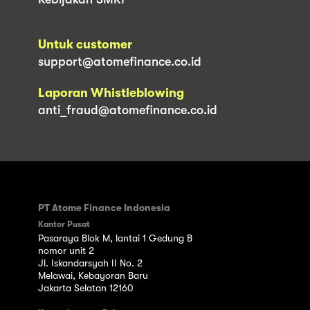
Untuk customer
support@atomefinance.co.id
Laporan Whistleblowing
anti_fraud@atomefinance.co.id
PT Atome Finance Indonesia
Kantor Pusat
Pasaraya Blok M, lantai 1 Gedung B
nomor unit 2
Jl. Iskandarsyah II No. 2
Melawai, Kebayoran Baru
Jakarta Selatan 12160