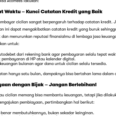
bisa Atomees lakukan:
at Waktu – Kunci
Catatan
Kredit yang Baik
bayar cicilan sangat berpengaruh terhadap catatan kredit. J
an ini dapat mengakibatkan catatan kredit yang buruk sehing
dan menurunkan reputasi finansialmu di lembaga jasa keuanga
kan untuk:
todebet dari rekening bank agar pembayaran selalu tepat wak
pembayaran di HP atau kalender digital.
uangan bulanan agar dana untuk cicilan selalu tersedia.
atan hanya satu bulan, dampaknya bisa bertahan lama dalam c
an dengan Bijak – Jangan Berlebihan!
 cicilan memang bisa membantu keuangan, tetapi jika dilakuka
engajukan pembiayaan, pertimbangkan hal berikut:
-benar membutuhkannya, bukan sekadar keinginan.