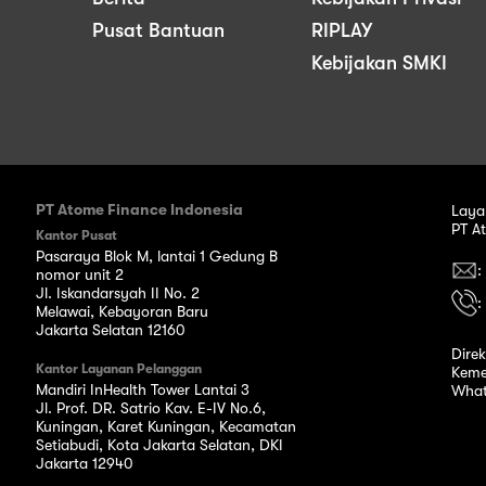
Pusat Bantuan
RIPLAY
Kebijakan SMKI
PT Atome Finance Indonesia
Laya
PT A
Kantor Pusat
Pasaraya Blok M, lantai 1 Gedung B
:
nomor unit 2
Jl. Iskandarsyah II No. 2
:
Melawai, Kebayoran Baru
Jakarta Selatan 12160
Dire
Kantor Layanan Pelanggan
Keme
Mandiri InHealth Tower Lantai 3
What
Jl. Prof. DR. Satrio Kav. E-IV No.6,
Kuningan, Karet Kuningan, Kecamatan
Setiabudi, Kota Jakarta Selatan, DKI
Jakarta 12940