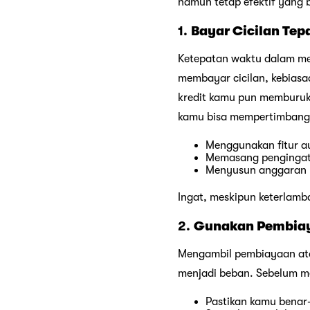
namun tetap efektif yang 
1.
Bayar Cicilan Tep
Ketepatan waktu dalam mem
membayar cicilan, kebiasa
kredit kamu pun memburuk 
kamu bisa mempertimbang
Menggunakan fitur au
Memasang pengingat 
Menyusun anggaran ke
Ingat, meskipun keterlamb
2.
Gunakan Pembiaya
Mengambil pembiayaan atau
menjadi beban. Sebelum m
Pastikan kamu benar