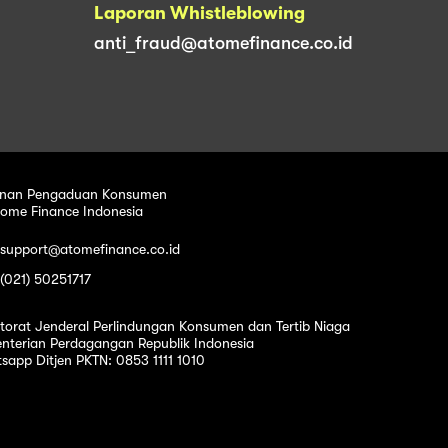
Laporan Whistleblowing
anti_fraud@atomefinance.co.id
nan Pengaduan Konsumen
tome Finance Indonesia
 support@atomefinance.co.id
 (021) 50251717
ktorat Jenderal Perlindungan Konsumen dan Tertib Niaga
nterian Perdagangan Republik Indonesia
sapp Ditjen PKTN: 0853 1111 1010