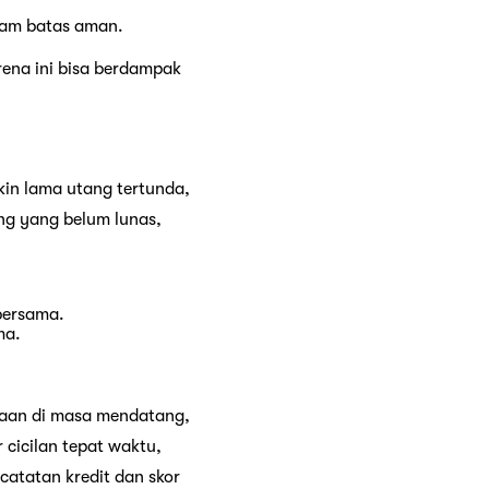
alam batas aman.
ena ini bisa berdampak
in lama utang tertunda,
ng yang belum lunas,
bersama.
ma.
yaan di masa mendatang,
 cicilan tepat waktu,
atatan kredit dan skor