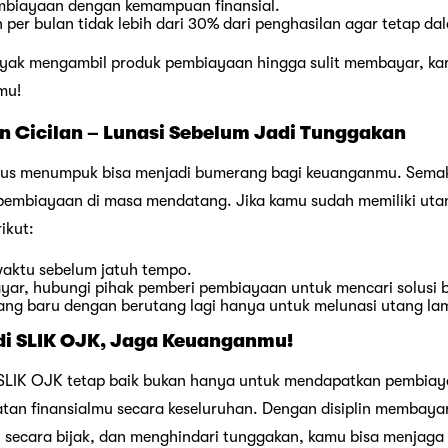
mbiayaan dengan kemampuan finansial.
an per bulan tidak lebih dari 30% dari penghasilan agar tetap d
nyak mengambil produk pembiayaan hingga sulit membayar, kar
mu!
n Cicilan – Lunasi Sebelum Jadi Tunggakan
erus menumpuk bisa menjadi bumerang bagi keuanganmu. Semak
 pembiayaan di masa mendatang. Jika kamu sudah memiliki uta
ikut:
 waktu sebelum jatuh tempo.
ayar, hubungi pihak pemberi pembiayaan untuk mencari solusi 
ang baru dengan berutang lagi hanya untuk melunasi utang la
di
SLIK OJK, Jaga Keuanganmu!
i SLIK OJK tetap baik bukan hanya untuk mendapatkan pembia
atan finansialmu secara keseluruhan. Dengan disiplin membayar
ecara bijak, dan menghindari tunggakan, kamu bisa menjaga c