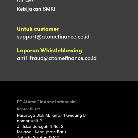
Kebijakan SMKI
Untuk customer
support@atomefinance.co.id
Laporan Whistleblowing
anti_fraud@atomefinance.co.id
PT Atome Finance Indonesia
Kantor Pusat
Pasaraya Blok M, lantai 1 Gedung B
nomor unit 2
Jl. Iskandarsyah II No. 2
Melawai, Kebayoran Baru
Jakarta Selatan 12160