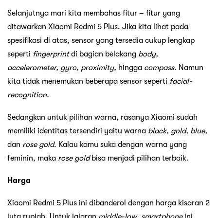
Selanjutnya mari kita membahas fitur – fitur yang
ditawarkan Xiaomi Redmi 5 Plus. Jika kita lihat pada
spesifikasi di atas, sensor yang tersedia cukup lengkap
seperti
fingerprint
di bagian belakang
body,
accelerometer, gyro, proximity,
hingga
compass
. Namun
kita tidak menemukan beberapa sensor seperti
facial-
recognition.
Sedangkan untuk pilihan warna, rasanya Xiaomi sudah
memiliki identitas tersendiri yaitu warna
black, gold, blue,
dan
rose gold
. Kalau kamu suka dengan warna yang
feminin, maka
rose gold
bisa menjadi pilihan terbaik.
Harga
Xiaomi Redmi 5 Plus ini dibanderol dengan harga kisaran 2
juta rupiah. Untuk jajaran
middle-low
,
smartphone
ini