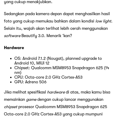
yang cukup menakjubkan.
Sedangkan pada kamera depan dapat menghasilkan hasil
foto yang cukup memukau bahkan dalam kondisi
low light
.
Selain itu, wajah akan terlihat lebih cerah menggunakan
software
Beautify 3.0. Menarik ‘kan?
Hardware
OS: Android 7.1.2 (Nougat), planned upgrade to
Android 10, MIUI 12
Chipset: Qualcomm MSM8953 Snapdragon 625 (14
nm)
CPU: Octa-core 2.0 GHz Cortex-A53
GPU: Adreno 506
Jika melihat spesifikasI
hardware
di atas, maka kamu bisa
memainkan
game
dengan cukup lancar menggunakan
chipset
prosesor Qualcomm MSM8953 Snapdragon 625
Octa-core 2.0 GHz Cortex-A53 yang cukup mumpuni