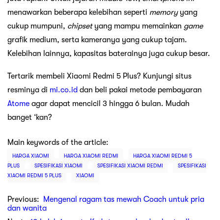
menawarkan beberapa kelebihan seperti
memory
yang
cukup mumpuni,
chipset
yang mampu memainkan
game
grafik medium, serta kameranya yang cukup tajam.
Kelebihan lainnya, kapasitas baterainya juga cukup besar.
Tertarik membeli Xiaomi Redmi 5 Plus? Kunjungi situs
resminya di
mi.co.id
dan beli pakai metode pembayaran
Atome
agar dapat mencicil 3 hingga 6 bulan. Mudah
banget ‘kan?
Main keywords of the article:
HARGA XIAOMI
HARGA XIAOMI REDMI
HARGA XIAOMI REDMI 5
PLUS
SPESIFIKASI XIAOMI
SPESIFIKASI XIAOMI REDMI
SPESIFIKASI
XIAOMI REDMI 5 PLUS
XIAOMI
Previous:
Mengenal ragam tas mewah Coach untuk pria
dan wanita