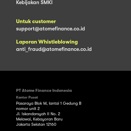
Kebijakan SMKI
Untuk customer
support@atomefinance.co.id
Laporan Whistleblowing
anti_fraud@atomefinance.co.id
PT Atome Finance Indonesia
Kantor Pusat
Pasaraya Blok M, lantai 1 Gedung B
nomor unit 2
Jl. Iskandarsyah II No. 2
Melawai, Kebayoran Baru
Jakarta Selatan 12160