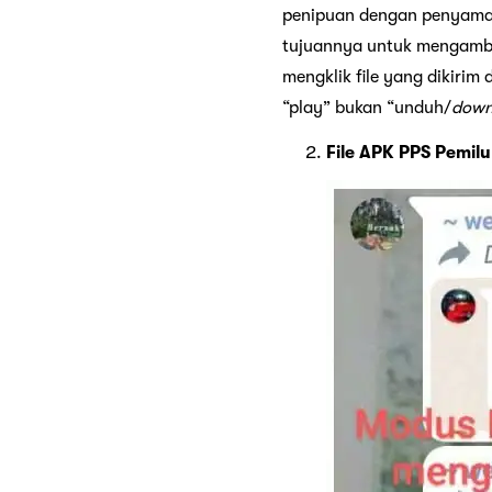
penipuan dengan penyamara
tujuannya untuk mengambil
mengklik file yang dikirim
“play” bukan “unduh/
down
File APK PPS Pemil