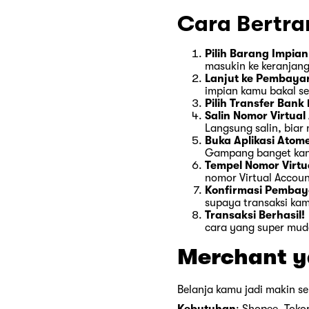
Cara Bertra
Pilih Barang Impia
masukin ke keranjang
Lanjut ke Pembaya
impian kamu bakal se
Pilih Transfer Bank
Salin Nomor Virtual
Langsung salin, biar 
Buka Aplikasi Atom
Gampang banget ka
Tempel Nomor Virtu
nomor Virtual Accoun
Konfirmasi Pemba
supaya transaksi kam
Transaksi Berhasil!
cara yang super mud
Merchant y
Belanja kamu jadi makin se
Kebutuhan
: Shopee, Tokop