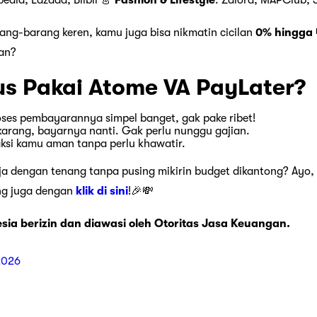
ang-barang keren, kamu juga bisa nikmatin cicilan
0% hingga 
kan?
s Pakai Atome VA PayLater?
oses pembayarannya simpel banget, gak pake ribet!
karang, bayarnya nanti. Gak perlu nunggu gajian.
si kamu aman tanpa perlu khawatir.
nja dengan tenang tanpa pusing mikirin budget dikantong? Ayo, 
ng juga dengan
klik di sini
!🎉💸
sia berizin dan diawasi oleh Otoritas Jasa Keuangan.
2026