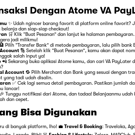
nsaksi Dengan Atome VA PayL
nmu
✨ Udah ngincer barang favorit di platform online favorit? 
 belanja dan siap-siap checkout!
ran
🛒 Klik “Buat Pesanan” dan lanjut ke halaman pembayara
gera jadi milikmu!
🏦 Pilih “Transfer Bank” di metode pembayaran, lalu pilih bank
 Account
🔢 Setelah klik “Buat Pesanan”, kamu akan dapat nomo
nggak salah input ya!
e
📲 Sekarang buka aplikasi Atome kamu, dan cari VA PayLater 
n?
al Account
🔁 Pilih Merchant dan Bank yang sesuai dengan tran
t yang tadi udah disalin.
yaran
✅ Cek lagi semua detail pembayaran. Pastikan jumlah d
u lancar!
🎉 Tunggu notifikasi dari Atome, dan tadaa! Belanjaanmu udah 
ah dan cepet.
ang Bisa Digunakan
ru di banyak platform, lho! 💼
Travel & Booking
: Traveloka, Ag
edia, Lazada, Blibli 👗
Fashion & Lifestyle
: Zalora, MAPClub, 