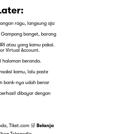
ater:
Jangan ragu, langsung aja
n. Gampang banget, barang
 BRI atau yang kamu pakai.
r Virtual Account.
di halaman beranda.
saksi kamu, lalu paste
an bank-nya udah benar
berhasil dibayar dengan
oda, Tiket.com 🛒
Belanja
Shop Tokopedia