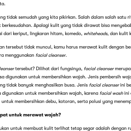
ta.
g tidak semudah yang kita pikirkan. Salah dalam salah satu r
 berkesudahan. Apalagi kulit yang tidak dirawat bisa menye
 dari keriput, lingkaran hitam, komedo,
whiteheads
, dan kulit 
n tersebut tidak muncul, kamu harus merawat kulit dengan ben
ara menggunakan
facial cleanser
.
leanser
tersebut? Dilihat dari fungsinya,
facial cleanser
merupak
a digunakan untuk membersihkan wajah. Jenis pembersih waja
ang tidak banyak menghasilkan busa. Jenis
facial cleanser
ini b
a digunakan untuk membersihkan wajah, karena
facial wash
ini
 untuk membersihkan debu, kotoran, serta polusi yang menemp
pat untuk merawat wajah?
kan untuk membuat kulit terlihat tetap segar adalah dengan