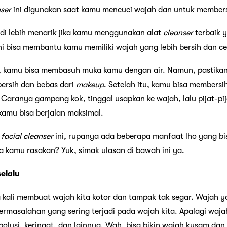
nser
ini digunakan saat kamu mencuci wajah dan untuk members
di lebih menarik jika kamu menggunakan alat
cleanser
terbaik y
ini bisa membantu kamu memiliki wajah yang lebih bersih dan ce
 kamu bisa membasuh muka kamu dengan air. Namun, pastika
ersih dan bebas dari
makeup
. Setelah itu, kamu bisa members
. Caranya gampang kok, tinggal usapkan ke wajah, lalu pijat-pi
kamu bisa berjalan maksimal.
n
facial cleanser
ini, rupanya ada beberapa manfaat lho yang b
a kamu rasakan? Yuk, simak ulasan di bawah ini ya.
elalu
g kali membuat wajah kita kotor dan tampak tak segar. Wajah ya
rmasalahan yang sering terjadi pada wajah kita. Apalagi waj
polusi, keringat, dan lainnya. Wah, bisa bikin wajah kusam da