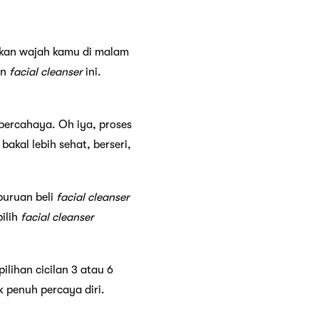
hkan wajah kamu di malam
an
facial cleanser
ini.
bercahaya. Oh iya, proses
akal lebih sehat, berseri,
buruan beli
facial cleanser
pilih
facial cleanser
ihan cicilan 3 atau 6
 penuh percaya diri.