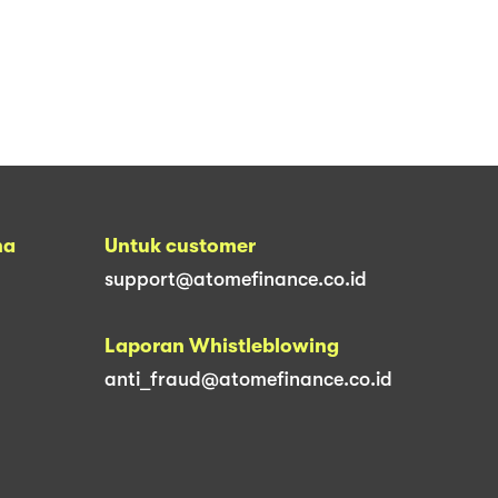
na
Untuk customer
support@atomefinance.co.id
Laporan Whistleblowing
anti_fraud@atomefinance.co.id