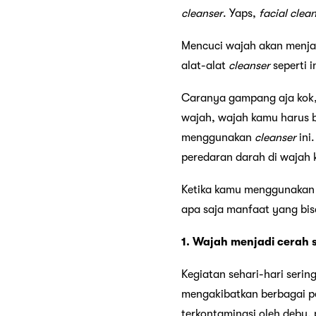
cleanser
. Yaps,
facial clea
Mencuci wajah akan menja
alat-alat
cleanser
seperti 
Caranya gampang aja kok,
wajah, wajah kamu harus b
menggunakan
cleanser
ini
peredaran darah di wajah 
Ketika kamu menggunaka
apa saja manfaat yang bis
1. Wajah menjadi cerah s
Kegiatan sehari-hari serin
mengakibatkan berbagai pe
terkontaminasi oleh debu, 