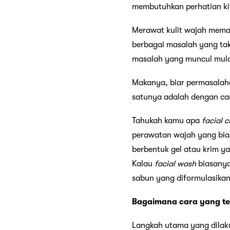
membutuhkan perhatian ki
Merawat kulit wajah meman
berbagai masalah yang tak
masalah yang muncul mulai
Makanya, biar permasalaha
satunya adalah dengan c
Tahukah kamu apa
facial c
perawatan wajah yang bias
berbentuk gel atau krim y
Kalau
facial wash
biasany
sabun yang diformulasikan
Bagaimana cara yang te
Langkah utama yang dilaku