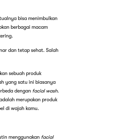
itualnya bisa menimbulkan
babkan berbagai macam
kering.
ar dan tetap sehat. Salah
an sebuah produk
h yang satu ini biasanya
erbeda dengan
facial wash
.
 adalah merupakan produk
el di wajah kamu.
 rutin menggunakan
facial