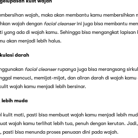
gelupasan kulit wajah
embersihan wajah, maka akan membantu kamu membersihkan m
ihkan wajah dengan
facial cleanser
ini juga bisa membantu memb
mati yang ada di wajah kamu. Sehingga bisa mengangkat lapisan k
mu akan menjadi lebih halus.
kulasi darah
enggunakan
facial cleanser
rupanya juga bisa merangsang sirku
ggal mencuci, memijat-mijat, dan aliran darah di wajah kamu d
ulit wajah kamu menjadi lebih bersinar.
 lebih muda
 kulit mati, pasti bisa membuat wajah kamu menjadi lebih muda.
mbuat wajah kamu terlihat lebih tua, penuh dengan kerutan. Jadi,
 pasti bisa menunda proses penuaan dini pada wajah.