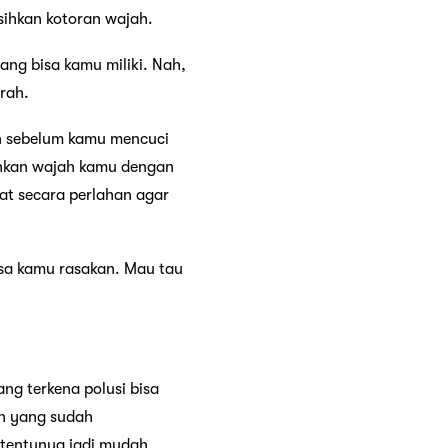
ihkan kotoran wajah.
ang bisa kamu miliki. Nah,
rah.
n sebelum kamu mencuci
ihkan wajah kamu dengan
jat secara perlahan agar
isa kamu rasakan. Mau tau
ng terkena polusi bisa
ah yang sudah
n tentunya jadi mudah