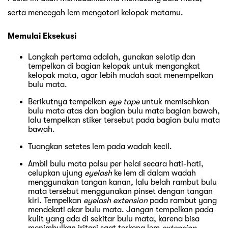
serta mencegah lem mengotori kelopak matamu.
Memulai Eksekusi
Langkah pertama adalah, gunakan selotip dan
tempelkan di bagian kelopak untuk mengangkat
kelopak mata, agar lebih mudah saat menempelkan
bulu mata.
Berikutnya tempelkan
eye tape
untuk memisahkan
bulu mata atas dan bagian bulu mata bagian bawah,
lalu tempelkan stiker tersebut pada bagian bulu mata
bawah.
Tuangkan setetes lem pada wadah kecil.
Ambil bulu mata palsu per helai secara hati-hati,
celupkan ujung
eyelash
ke lem di dalam wadah
menggunakan tangan kanan, lalu belah rambut bulu
mata tersebut menggunakan pinset dengan tangan
kiri. Tempelkan
eyelash extension
pada rambut yang
mendekati akar bulu mata. Jangan tempelkan pada
kulit yang ada di sekitar bulu mata, karena bisa
menimbulkan iritasi saat terkena lem
extension
.