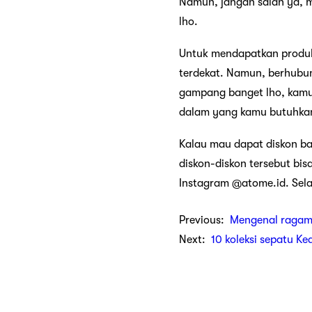
Namun, jangan salah ya, m
lho.
Untuk mendapatkan produk 
terdekat. Namun, berhub
gampang banget lho, kamu
dalam yang kamu butuhkan 
Kalau mau dapat diskon b
diskon-diskon tersebut bi
Instagram @atome.id. Sela
Previous:
Mengenal ragam
Next:
10 koleksi sepatu Ke