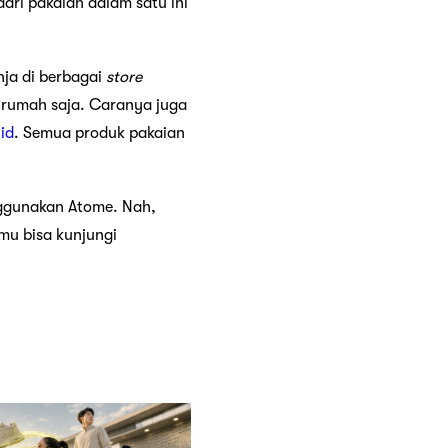
ri pakaian dalam satu ini
nja di berbagai
store
 rumah saja. Caranya juga
id
. Semua produk pakaian
ggunakan Atome. Nah,
mu bisa kunjungi