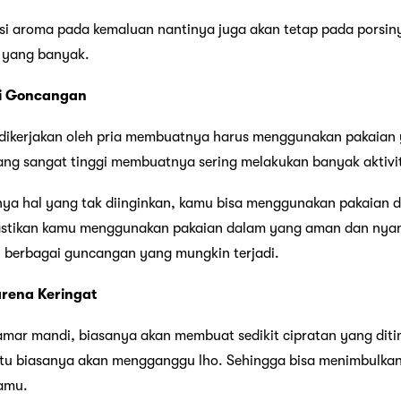
disi aroma pada kemaluan nantinya juga akan tetap pada porsin
t yang banyak.
ri Goncangan
dikerjakan oleh pria membuatnya harus menggunakan pakaian
ang sangat tinggi membuatnya sering melakukan banyak aktivita
nya hal yang tak diinginkan, kamu bisa menggunakan pakaian 
i pastikan kamu menggunakan pakaian dalam yang aman dan nya
i berbagai guncangan yang mungkin terjadi.
arena Keringat
kamar mandi, biasanya akan membuat sedikit cipratan yang diti
itu biasanya akan mengganggu lho. Sehingga bisa menimbulka
kamu.