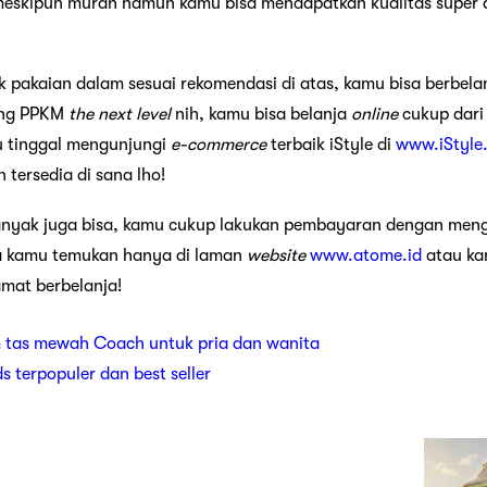
eskipun murah namun kamu bisa mendapatkan kualitas super da
pakaian dalam sesuai rekomendasi di atas, kamu bisa berbela
ung PPKM
the next level
nih, kamu bisa belanja
online
cukup dari
 tinggal mengunjungi
e-commerce
terbaik iStyle di
www.iStyle.
tersedia di sana lho!
anyak juga bisa, kamu cukup lakukan pembayaran dengan men
sa kamu temukan hanya di laman
website
www.atome.id
atau ka
mat berbelanja!
 tas mewah Coach untuk pria dan wanita
ds terpopuler dan best seller