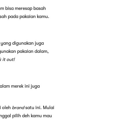
am bisa meresap basah
asah pada pakaian kamu.
n yang digunakan juga
gunakan pakaian dalam,
 it out!
alam merek ini juga
i oleh
brand
satu ini. Mulai
tinggal pilih deh kamu mau