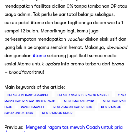
mendapatkan fasilitas cicilan 0% tanpa tambahan DP atau
biaya admin. Tak perlu keluar total belanja sekaligus,
cukup pakai Atome dan bayar tagihannya dalam waktu 1
sampai 12 bulan. Menariknya lagi, kamu juga
berkesempatan mendapatkan
voucher
diskon eksklusif dan
yang bikin belanjamu semakin hemat. Makanya,
download
dan gunakan
Atome
sekarang juga! Ikuti semua media
sosial Atome untuk
update
info promo terbaru dari
brand
– brand
favoritmu!
Main keywords of the article:
BELANJA DI RANCH MARKET
BELANJA SAYUR DI RANCH MARKET
CARA
MASAK SAYUR AGAR DISUKAI ANAK
MENU MAKAN SAYUR
MENU SAYURAN
ENAK
RANCH MARKET
RESEP MASAK SAYUR ENAK
RESEP MASAK
SAYUR UNTUK ANAK
RESEP MASAK SAYUR
Previous:
Mengenal ragam tas mewah Coach untuk pria