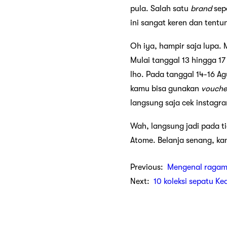
pula. Salah satu
brand
sepa
ini sangat keren dan tentu
Oh iya, hampir saja lupa.
Mulai tanggal 13 hingga 17
lho. Pada tanggal 14-16 A
kamu bisa gunakan
vouche
langsung saja cek instagr
Wah, langsung jadi pada t
Atome. Belanja senang, k
Previous:
Mengenal ragam
Next:
10 koleksi sepatu Ke