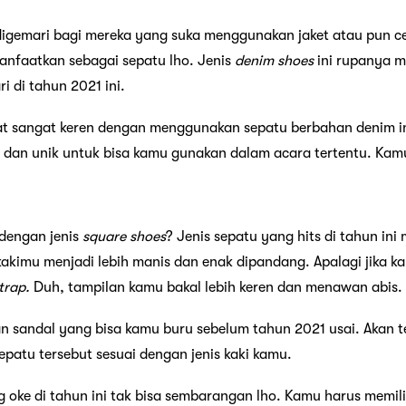
digemari bagi mereka yang suka menggunakan jaket atau pun c
anfaatkan sebagai sepatu lho. Jenis
denim shoes
ini rupanya m
i di tahun 2021 ini.
at sangat keren dengan menggunakan sepatu berbahan denim i
k dan unik untuk bisa kamu gunakan dalam acara tertentu. Ka
 dengan jenis
square shoes
? Jenis sepatu yang hits di tahun ini
akimu menjadi lebih manis dan enak dipandang. Apalagi jika ka
trap.
Duh, tampilan kamu bakal lebih keren dan menawan abis.
dan sandal yang bisa kamu buru sebelum tahun 2021 usai. Akan te
patu tersebut sesuai dengan jenis kaki kamu.
g oke di tahun ini tak bisa sembarangan lho. Kamu harus memil