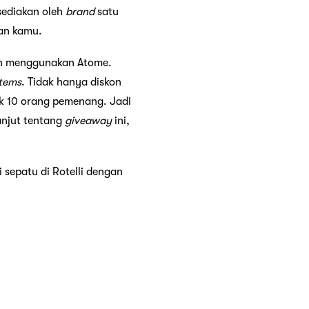
isediakan oleh
brand
satu
nan kamu.
gan menggunakan Atome.
items
. Tidak hanya diskon
k 10 orang pemenang. Jadi
lanjut tentang
giveaway
ini,
 sepatu di Rotelli dengan