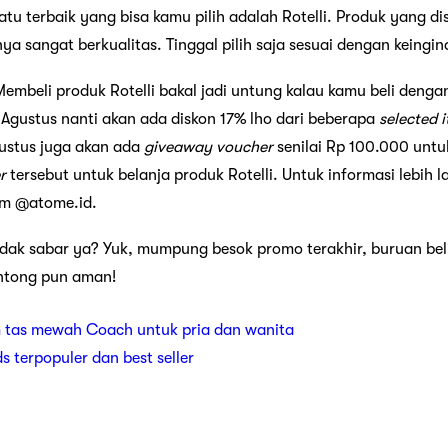
tu terbaik yang bisa kamu pilih adalah Rotelli. Produk yang d
nya sangat berkualitas. Tinggal pilih saja sesuai dengan keingi
 Membeli produk Rotelli bakal jadi untung kalau kamu beli den
 Agustus nanti akan ada diskon 17% lho dari beberapa
selected 
gustus juga akan ada
giveaway voucher
senilai Rp 100.000 untu
r
tersebut untuk belanja produk Rotelli. Untuk informasi lebih 
am @atome.id.
idak sabar ya? Yuk, mumpung besok promo terakhir, buruan beli
antong pun aman!
 tas mewah Coach untuk pria dan wanita
ds terpopuler dan best seller