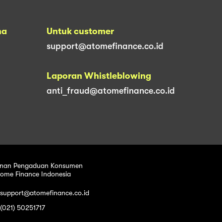
na
Untuk customer
support@atomefinance.co.id
Laporan Whistleblowing
anti_fraud@atomefinance.co.id
nan Pengaduan Konsumen
tome Finance Indonesia
 support@atomefinance.co.id
 (021) 50251717