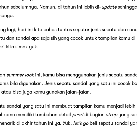
ahun sebelumnya. Namun, di tahun ini lebih di-
update
sehingga
asanya.
ng lagi, hari ini kita bahas tuntas seputar jenis sepatu dan sa
atu dan sandal apa saja sih yang cocok untuk tampilan kamu di
ri kita simak yuk.
gan
summer look
ini, kamu bisa menggunakan jenis sepatu sandal
anis bila digunakan. Jenis sepatu sandal yang satu ini cocok 
 atau bisa juga kamu gunakan jalan-jalan.
epatu sandal yang satu ini membuat tampilan kamu menjadi lebih
al kamu memiliki tambahan detail
pearl
di bagian
strap
yang san
enarik di akhir tahun ini ya. Yuk,
let’s go
beli sepatu sandal yan