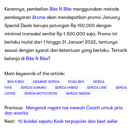
Kerennya, pembelian
Bike N Bike
menggunakan metode
pembayaran
Atome
akan mendapatkan promo January
Special Deals berupa potongan Rp 150.000 dengan
minimal transaksi senilai Rp 1.500.000 saja. Promo ini
berlaku mulai dari 1 hingga 31 Januari 2022, tentunya
sesuai dengan syarat dan ketentuan yang berlaku. Tertarik
belanja di
Bike N Bike
?
Main keywords of the article:
BIKE N BIKE
MERAWAT SEPEDA
ROAD BIKE
SEPEDA
FIXIE
SEPEDA GUNUNG
SEPEDA HYBRID
SEPEDA LIPAT
SEPEDA
LISTRIK
SEPEDA MOTOCROSS
SEPEDA TANDEM
Previous:
Mengenal ragam tas mewah Coach untuk pria
dan wanita
Next:
10 koleksi sepatu Keds terpopuler dan best seller